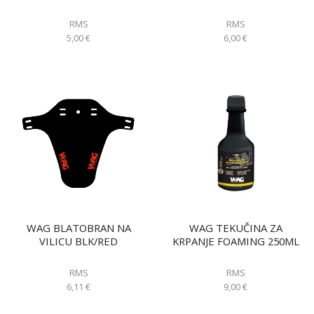
RMS
RMS
5,00
€
6,00
€
WAG BLATOBRAN NA
WAG TEKUČINA ZA
VILICU BLK/RED
KRPANJE FOAMING 250ML
RMS
RMS
6,11
€
9,00
€