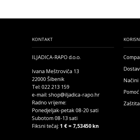
KONTAKT
KORISN
ILJADICA-RAPO d.o.o.
Compa
Dostav
Ivana Meštroviča 13
22000 Šibenik
Načini
Tel: 022 213 159
Pomoć 
e-mail: shop@iljadica-rapo.hr
Radno vrijeme:
Zaštit
Ponedjeljak-petak 08-20 sati
Subotom 08-13 sati
Fiksni tečaj:
1 € = 7,53450 kn