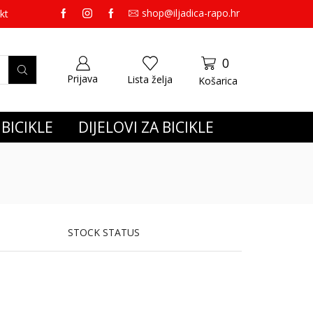
shop@iljadica-rapo.hr
preko 65,00 eura gratis dostava.
kt
0
Prijava
Lista želja
Košarica
BICIKLE
DIJELOVI ZA BICIKLE
STOCK STATUS