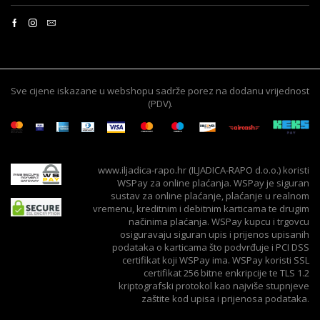
Sve cijene iskazane u webshopu sadrže porez na dodanu vrijednost
(PDV).
www.iljadica-rapo.hr (ILJADICA-RAPO d.o.o.) koristi
WSPay za online plaćanja. WSPay je siguran
sustav za online plaćanje, plaćanje u realnom
vremenu, kreditnim i debitnim karticama te drugim
načinima plaćanja. WSPay kupcu i trgovcu
osiguravaju siguran upis i prijenos upisanih
podataka o karticama što podvrđuje i PCI DSS
certifikat koji WSPay ima. WSPay koristi SSL
certifikat 256 bitne enkripcije te TLS 1.2
kriptografski protokol kao najviše stupnjeve
zaštite kod upisa i prijenosa podataka.