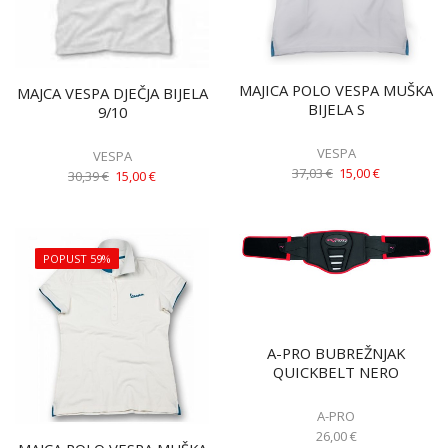
MAJICA POLO VESPA MUŠKA
MAJCA VESPA DJEČJA BIJELA
BIJELA S
9/10
VESPA
VESPA
37,03
€
15,00
€
30,39
€
15,00
€
POPUST 59%
A-PRO BUBREŽNJAK
QUICKBELT NERO
A-PRO
26,00
€