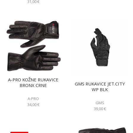
31,00
€
A-PRO KOŽNE RUKAVICE
GMS RUKAVICE JET.CITY
BRONX CRNE
WP BLK
A-PRO
GMS
34,00
€
39,00
€