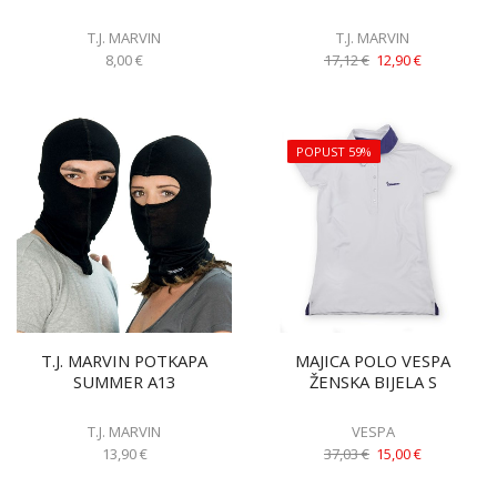
T.J. MARVIN
T.J. MARVIN
8,00
€
17,12
€
12,90
€
POPUST 59%
T.J. MARVIN POTKAPA
MAJICA POLO VESPA
SUMMER A13
ŽENSKA BIJELA S
T.J. MARVIN
VESPA
13,90
€
37,03
€
15,00
€