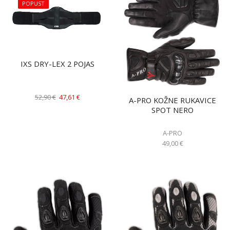
POPUST
IXS DRY-LEX 2 POJAS
52,90
€
47,61
€
A-PRO KOŽNE RUKAVICE
SPOT NERO
A-PRO
49,00
€