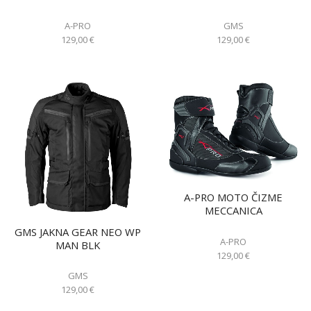
A-PRO
GMS
129,00
€
129,00
€
A-PRO MOTO ČIZME
MECCANICA
GMS JAKNA GEAR NEO WP
A-PRO
MAN BLK
129,00
€
GMS
129,00
€