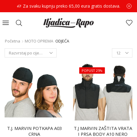
Za svaku kupnju preko 65,00 eura gratis dostava.
Početna
MOTO OPREMA
ODJEĆA
POPUST 25%
T.J. MARVIN POTKAPA A03
T.J MARVIN ZAŠTITA VRATA
CRNA
I PRSA BODY A10 NERO