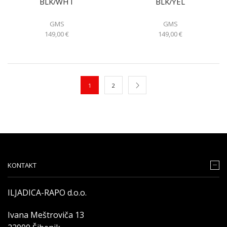
BLK/WHT
BLK/YEL
GMS
GMS
149,00
€
149,00
€
1
2
KONTAKT
ILJADICA-RAPO d.o.o.
Ivana Meštroviča 13