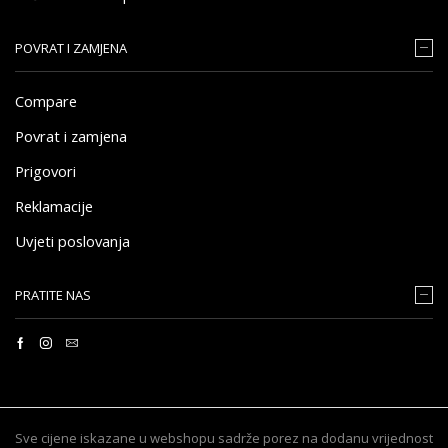
POVRAT I ZAMJENA
Compare
Povrat i zamjena
Prigovori
Reklamacije
Uvjeti poslovanja
PRATITE NAS
Sve cijene iskazane u webshopu sadrže porez na dodanu vrijednost