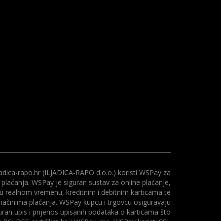
adica-rapo.hr (ILJADICA-RAPO d.o.o.) koristi WSPay za
 plaćanja. WSPay je siguran sustav za online plaćanje,
 u realnom vremenu, kreditnim i debitnim karticama te
načinima plaćanja. WSPay kupcu i trgovcu osiguravaju
uran upis i prijenos upisanih podataka o karticama što