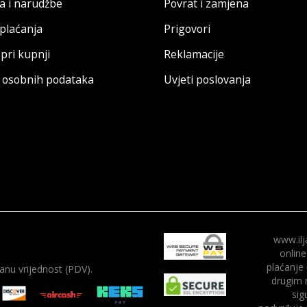
a i narudžbe
Povrat i zamjena
 plaćanja
Prigovori
pri kupnji
Reklamacije
a osobnih podataka
Uvjeti poslovanja
www.ilj
online
plaćanje
nu vrijednost (PDV).
drugim 
sig