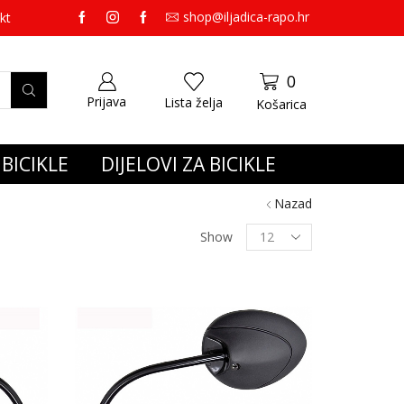
shop@iljadica-rapo.hr
preko 65,00 eura gratis dostava.
kt
0
Prijava
Lista želja
Košarica
BICIKLE
DIJELOVI ZA BICIKLE
Nazad
Show