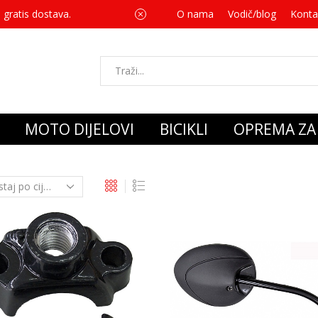
 gratis dostava.
O nama
Vodič/blog
Za svaku kupnju 
Konta
MOTO DIJELOVI
BICIKLI
OPREMA ZA 