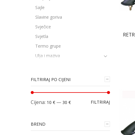
Sajle
Slavine goriva
Svječice
RETR
Svjetla
Termo grupe
Ulja i maziva
Usisna koljena
Vilice, amortizeri i ležaji
FILTRIRAJ PO CIJENI
Žarulje
Zubčanici elektropokretača
Cijena:
—
FILTRIRAJ
10 €
30 €
MOTO OPREMA
MOTOCIKLI
BREND
OPREMA ZA BICIKLE