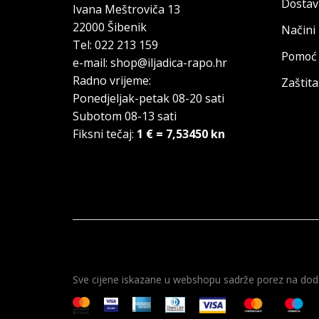
Dostav
Ivana Meštroviča 13
22000 Šibenik
Načini
Tel: 022 213 159
Pomoć 
e-mail: shop@iljadica-rapo.hr
Radno vrijeme:
Zaštit
Ponedjeljak-petak 08-20 sati
Subotom 08-13 sati
Fiksni tečaj:
1 € = 7,53450 kn
Sve cijene iskazane u webshopu sadrže porez na doda