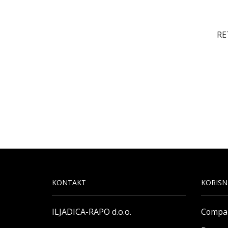
RE
KONTAKT
KORISN
ILJADICA-RAPO d.o.o.
Compa