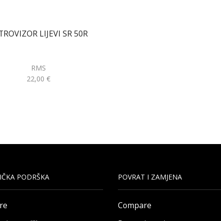
TROVIZOR LIJEVI SR 50R
RMS
22,00
€
IČKA PODRŠKA
POVRAT I ZAMJENA
re
Compare