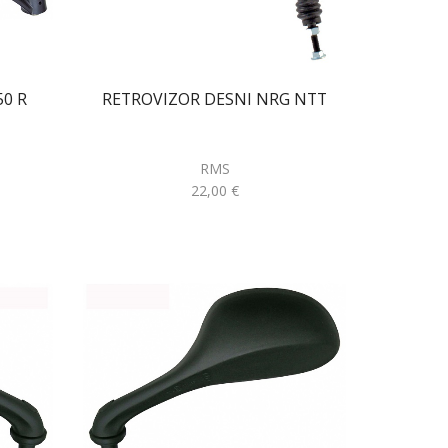
50 R
RETROVIZOR DESNI NRG NTT
RMS
22,00
€