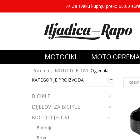
Za svaku kupnju preko 65,00 eura
MOTOCIKLI
MOTO OPREMA
Početna
MOTO DIJELOVI
Ogledala
KATEGORIJE PROIZVODA
BICIKLE
DIJELOVI ZA BICIKLE
MOTO DIJELOVI
Baterije
Brtve