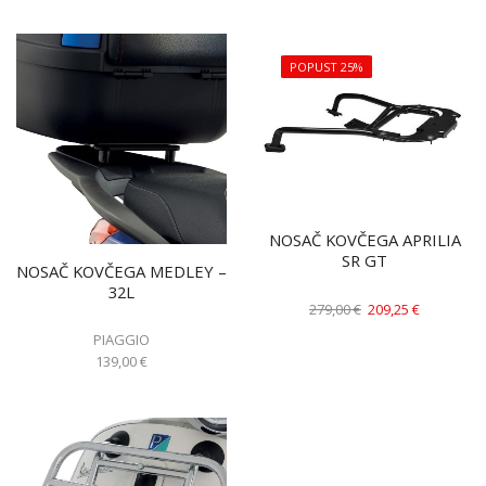
POPUST 25%
NOSAČ KOVČEGA APRILIA
SR GT
NOSAČ KOVČEGA MEDLEY –
32L
279,00
€
209,25
€
PIAGGIO
139,00
€