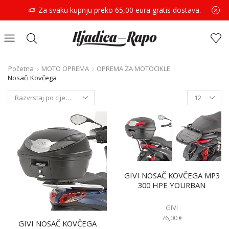
Za svaku kupnju preko 65,00 eura gratis dostava.
Početna
MOTO OPREMA
OPREMA ZA MOTOCIKLE
Nosači Kovčega
GIVI NOSAČ KOVČEGA MP3
300 HPE YOURBAN
GIVI
76,00
€
GIVI NOSAČ KOVČEGA