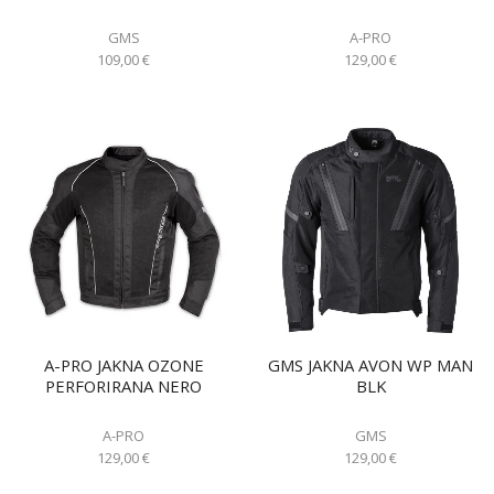
GMS
A-PRO
109,00
€
129,00
€
A-PRO JAKNA OZONE
GMS JAKNA AVON WP MAN
PERFORIRANA NERO
BLK
A-PRO
GMS
129,00
€
129,00
€