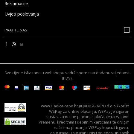
Reklamacije
Uvjeti poslovanja
PRATITE NAS
Sve cijene iskazane u webshopu sadrže porez na dodanu vrijednost
(PDV).
www.iljadica-rapo.hr (ILJADICA-RAPO d.o.o.) koristi
WSPay za online plaćanja. WSPay je siguran
sustav za online plaćanje, plaćanje u realnom
vremenu, kreditnim i debitnim karticama te drugim
načinima plaćanja. WSPay kupcu i trgovcu
osiguravaju siguran upis i prijenos upisanih