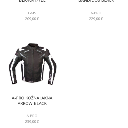
BLK/ANT/YEL
BANDIDOS BLACK
GMS
A-PRO
209,00
€
229,00
€
A-PRO KOŽNA JAKNA
ARROW BLACK
A-PRO
239,00
€