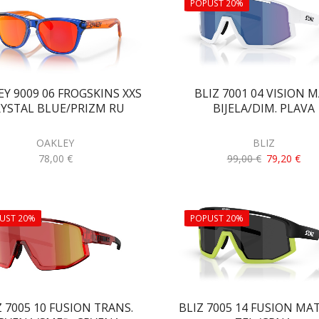
POPUST 20%
BLIZ 7001 04 VISION 
Y 9009 06 FROGSKINS XXS
BIJELA/DIM. PLAVA
YSTAL BLUE/PRIZM RU
BLIZ
OAKLEY
99,00
€
79,20
€
78,00
€
UST 20%
POPUST 20%
Z 7005 10 FUSION TRANS.
BLIZ 7005 14 FUSION MAT