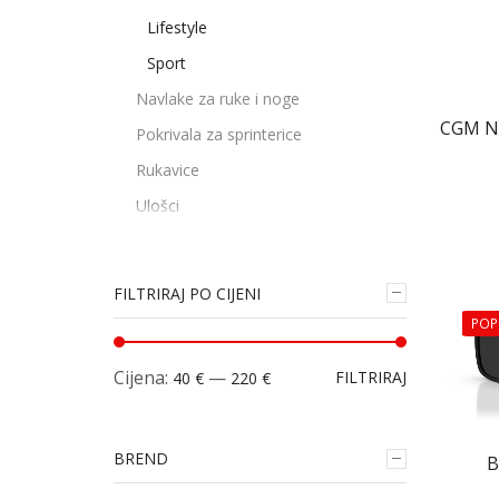
Lifestyle
Sport
Navlake za ruke i noge
CGM N
Pokrivala za sprinterice
Rukavice
Ulošci
FILTRIRAJ PO CIJENI
POP
Cijena:
—
FILTRIRAJ
40 €
220 €
BREND
B