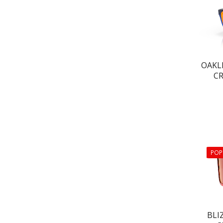
OAKLE
CR
POP
BLI