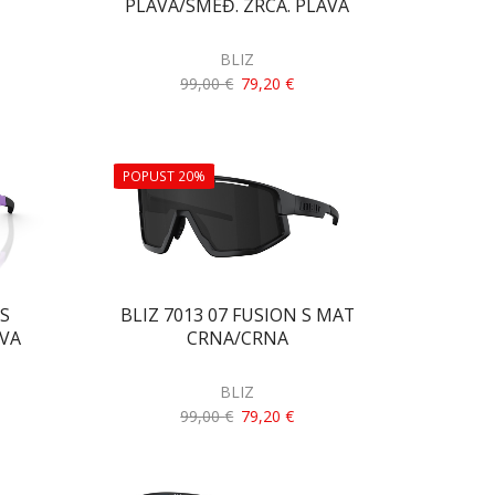
PLAVA/SMEĐ. ZRCA. PLAVA
BLIZ
99,00
€
79,20
€
POPUST 20%
 S
BLIZ 7013 07 FUSION S MAT
AVA
CRNA/CRNA
BLIZ
99,00
€
79,20
€