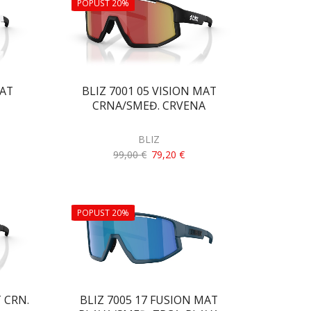
POPUST 20%
MAT
BLIZ 7001 05 VISION MAT
CRNA/SMEĐ. CRVENA
BLIZ
99,00
€
79,20
€
POPUST 20%
 CRN.
BLIZ 7005 17 FUSION MAT