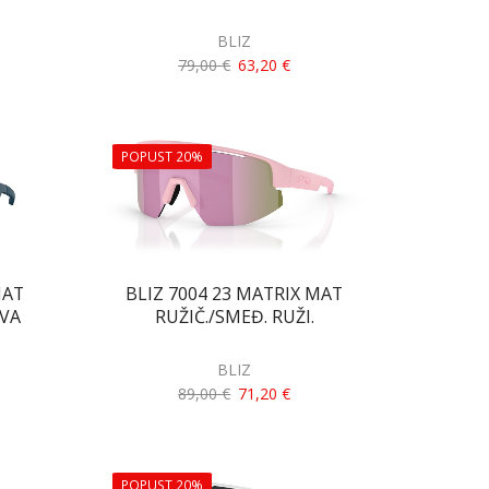
BLIZ
79,00
€
63,20
€
POPUST 20%
MAT
BLIZ 7004 23 MATRIX MAT
AVA
RUŽIČ./SMEĐ. RUŽI.
BLIZ
89,00
€
71,20
€
POPUST 20%