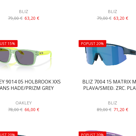
BLIZ
BLIZ
79,00
€
63,20
€
79,00
€
63,20
€
UST 15%
POPUST 20%
EY 9014 05 HOLBROOK XXS
BLIZ 7004 15 MATRIX 
ANS HADE/PRIZM GREY
PLAVA/SMEĐ. ZRC. PL
OAKLEY
BLIZ
78,00
€
66,00
€
89,00
€
71,20
€
UST 20%
POPUST 20%