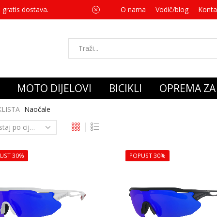
 gratis dostava.
O nama
Vodič/blog
Za svaku kupnju 
Konta
MOTO DIJELOVI
BICIKLI
OPREMA ZA 
KLISTA
Naočale
UST 30%
POPUST 30%