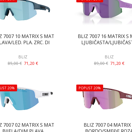
Z 7007 10 MATRIX S MAT
BLIZ 7007 16 MATRIX S
LAVA/LED. PLA. ZRC. DI
LJUBIČASTA/LJUBIČAS
BLIZ
BLIZ
89,00
€
71,20
€
89,00
€
71,20
€
UST 20%
POPUST 20%
Z 7007 02 MATRIX S MAT
BLIZ 7007 04 MATRIX
BIJELA/DIM PLAVA
BORDO/SMEĐE ROZ