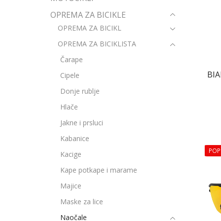
OPREMA ZA BICIKLE
OPREMA ZA BICIKL
OPREMA ZA BICIKLISTA
Čarape
BIA
Cipele
Donje rublje
Hlače
Jakne i prsluci
Kabanice
POP
Kacige
Kape potkape i marame
Majice
Maske za lice
Naočale