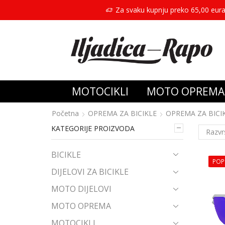
Za svaku kupnju preko 65,00 eura
MOTOCIKLI
MOTO OPREMA
Početna
OPREMA ZA BICIKLE
OPREMA ZA BICI
KATEGORIJE PROIZVODA
BICIKLE
POP
DIJELOVI ZA BICIKLE
MOTO DIJELOVI
MOTO OPREMA
MOTOCIKLI