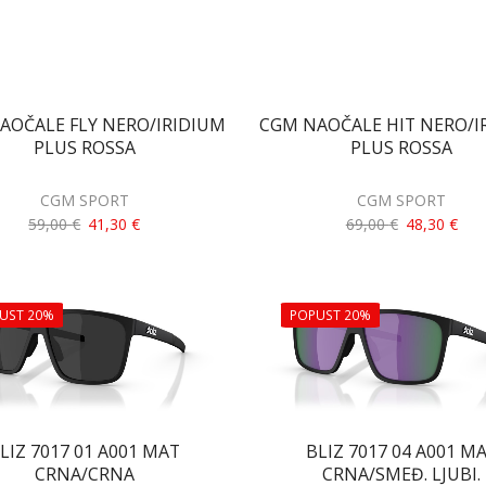
AOČALE FLY NERO/IRIDIUM
CGM NAOČALE HIT NERO/I
PLUS ROSSA
PLUS ROSSA
CGM SPORT
CGM SPORT
59,00
€
41,30
€
69,00
€
48,30
€
UST 20%
POPUST 20%
LIZ 7017 01 A001 MAT
BLIZ 7017 04 A001 M
CRNA/CRNA
CRNA/SMEĐ. LJUBI.