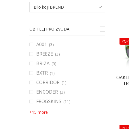
Bilo koji BREND
OBITELJ PROIZVODA
POP
A001
(3)
BREEZE
(3)
BRIZA
(5)
BXTR
(1)
OAKL
CORRIDOR
(1)
TR
ENCODER
(3)
FROGSKINS
(11)
+15 more
POP