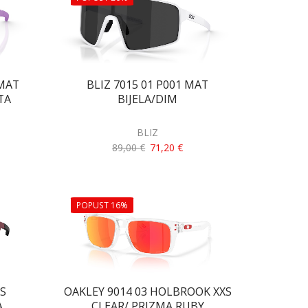
 MAT
BLIZ 7015 01 P001 MAT
TA
BIJELA/DIM
BLIZ
89,00
€
71,20
€
POPUST 16%
 S
OAKLEY 9014 03 HOLBROOK XXS
A
CLEAR/ PRIZMA RUBY