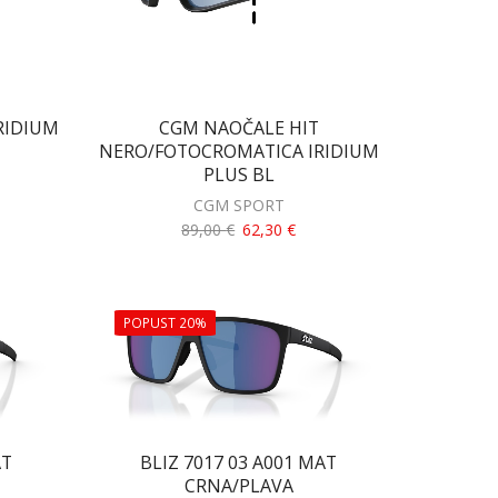
RIDIUM
CGM NAOČALE HIT
NERO/FOTOCROMATICA IRIDIUM
PLUS BL
CGM SPORT
89,00
€
62,30
€
POPUST 20%
AT
BLIZ 7017 03 A001 MAT
CRNA/PLAVA