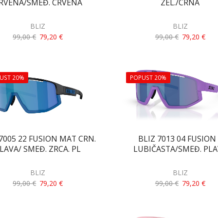
RVENA/SMEĐ. CRVENA
ZEL./CRNA
BLIZ
BLIZ
99,00
€
79,20
€
99,00
€
79,20
€
UST 20%
POPUST 20%
 7005 22 FUSION MAT CRN.
BLIZ 7013 04 FUSION
LAVA/ SMEĐ. ZRCA. PL
LUBIČASTA/SMEĐ. PL
BLIZ
BLIZ
99,00
€
79,20
€
99,00
€
79,20
€