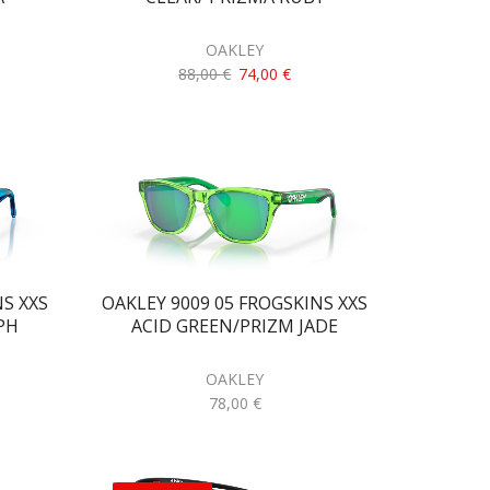
OAKLEY
88,00
€
74,00
€
NS XXS
OAKLEY 9009 05 FROGSKINS XXS
PH
ACID GREEN/PRIZM JADE
OAKLEY
78,00
€