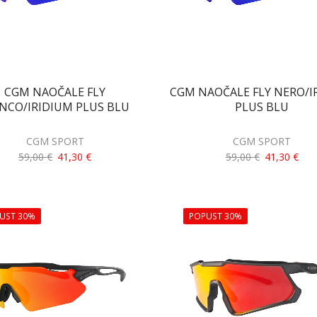
CGM NAOČALE FLY
CGM NAOČALE FLY NERO/I
NCO/IRIDIUM PLUS BLU
PLUS BLU
CGM SPORT
CGM SPORT
59,00
€
41,30
€
59,00
€
41,30
€
UST 30%
POPUST 30%