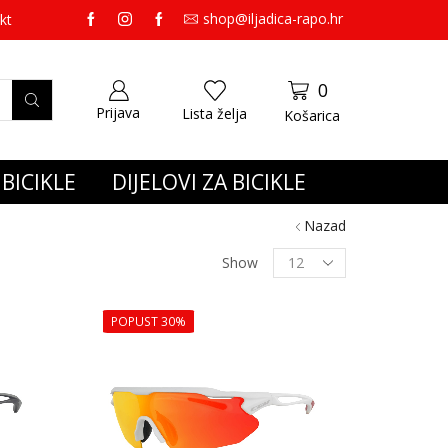
shop@iljadica-rapo.hr
preko 65,00 eura gratis dostava.
kt
0
Prijava
Lista želja
Košarica
BICIKLE
DIJELOVI ZA BICIKLE
Nazad
Show
POPUST 30%