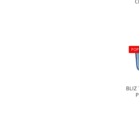
C
POP
BLIZ
P