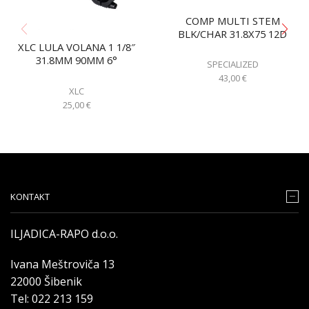
COMP MULTI STEM
BLK/CHAR 31.8X75 12D
XLC LULA VOLANA 1 1/8″
31.8MM 90MM 6°
SPECIALIZED
43,00
€
XLC
25,00
€
KONTAKT
ILJADICA-RAPO d.o.o.
Ivana Meštroviča 13
22000 Šibenik
Tel: 022 213 159