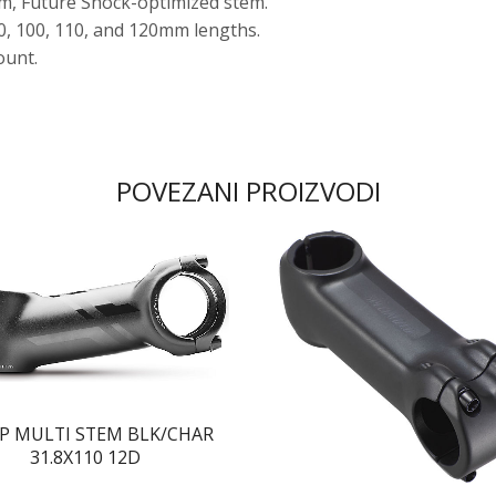
m, Future Shock-optimized stem.
90, 100, 110, and 120mm lengths.
ount.
POVEZANI PROIZVODI
P MULTI STEM BLK/CHAR
31.8X110 12D