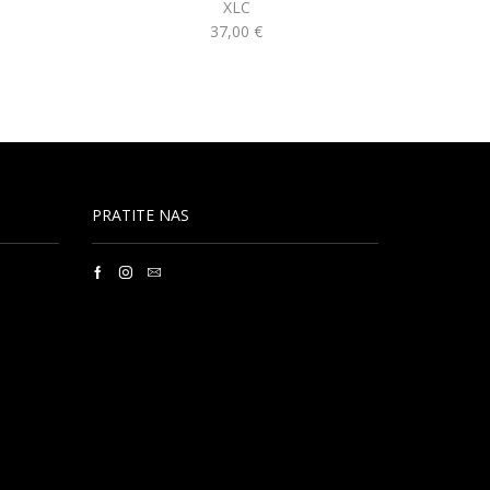
XLC
37,00
€
PRATITE NAS