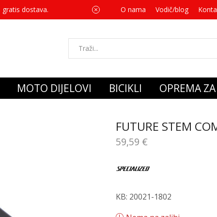
 gratis dostava.
O nama
Vodič/blog
Za svaku kupnju 
Konta
MOTO DIJELOVI
BICIKLI
OPREMA ZA 
FUTURE STEM COM
59,59
€
KB: 20021-1802