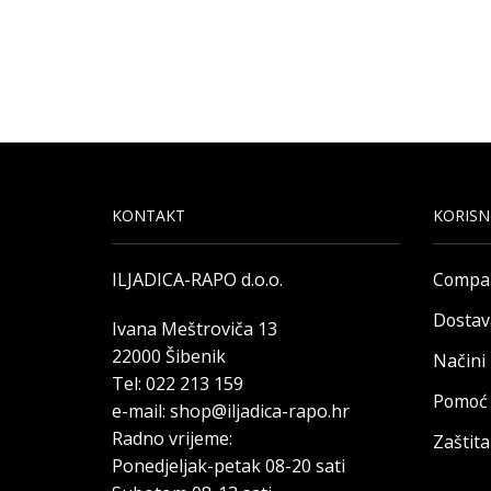
KONTAKT
KORISN
ILJADICA-RAPO d.o.o.
Compa
Dostav
Ivana Meštroviča 13
22000 Šibenik
Načini
Tel: 022 213 159
Pomoć 
e-mail: shop@iljadica-rapo.hr
Radno vrijeme:
Zaštit
Ponedjeljak-petak 08-20 sati