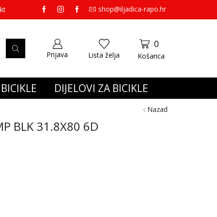
shop@iljadica-rapo.hr
preko 65,00 eura gratis dostava.
kt
0
Prijava
Lista želja
Košarica
BICIKLE
DIJELOVI ZA BICIKLE
Nazad
P BLK 31.8X80 6D