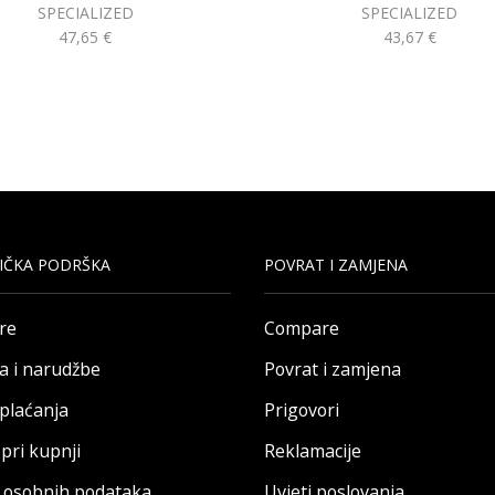
SPECIALIZED
SPECIALIZED
47,65
€
43,67
€
IČKA PODRŠKA
POVRAT I ZAMJENA
re
Compare
a i narudžbe
Povrat i zamjena
 plaćanja
Prigovori
pri kupnji
Reklamacije
a osobnih podataka
Uvjeti poslovanja