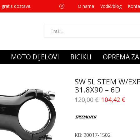
 gratis dostava.
O nama
Vodič/blog
Za svaku kupnju 
Konta
MOTO DIJELOVI
BICIKLI
OPREMA ZA 
SW SL STEM W/EX
31.8X90 – 6D
120,00
€
104,42
€
KB: 20017-1502