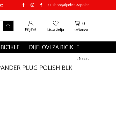
shop@iljadica-rapo.hr
preko 65,00 eura gratis dostava.
kt
0
Prijava
Lista želja
Košarica
BICIKLE
DIJELOVI ZA BICIKLE
Nazad
PANDER PLUG POLISH BLK