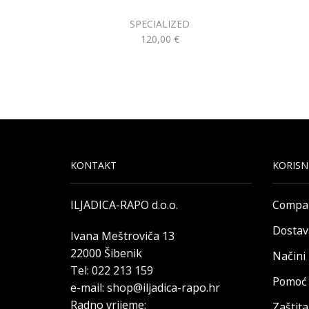
SPECIALIZED
120,00
€
KONTAKT
KORISN
ILJADICA-RAPO d.o.o.
Compa
Dostav
Ivana Meštroviča 13
22000 Šibenik
Načini
Tel: 022 213 159
Pomoć 
e-mail: shop@iljadica-rapo.hr
Radno vrijeme:
Zaštit