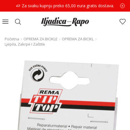
Za svaku kupnju preko 65,00 eura gratis dostava.
Početna
OPREMA ZA BICIKLE
OPREMA ZA BICIKL
Ljepila, Zakrpe I Zaštite