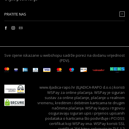
PRATITE NAS
Sve cijene iskazane u webshopu sadrže porez na dodanu vrijednost
(PDV).
www.iljadica-rapo.hr (ILJADICA-RAPO d.o.o.) koristi
WSPay za online plaćanja. WSPay je siguran
sustav za online plaćanje, plaćanje u realnom
vremenu, kreditnim i debitnim karticama te drugim
načinima plaćanja. WSPay kupcu i trgovcu
osiguravaju siguran upis i prijenos upisanih
podataka o karticama što podvrđuje i PCI DSS
certifikat koji WSPay ima. WSPay koristi SSL
certifikat 256 bitne enkripcije te TLS 1.2