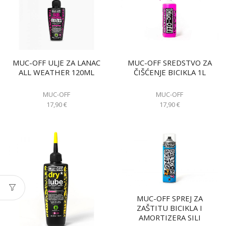
MUC-OFF ULJE ZA LANAC
MUC-OFF SREDSTVO ZA
ALL WEATHER 120ML
ČIŠĆENJE BICIKLA 1L
MUC-OFF
MUC-OFF
17,90
€
17,90
€
MUC-OFF SPREJ ZA
ZAŠTITU BICIKLA I
AMORTIZERA SILI