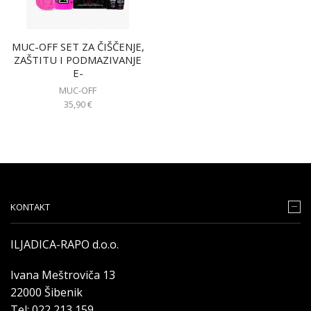
MUC-OFF SET ZA ČIŠČENJE,
ZAŠTITU I PODMAZIVANJE
E-
MUC-OFF
35,90
€
KONTAKT
ILJADICA-RAPO d.o.o.
Ivana Meštroviča 13
22000 Šibenik
Tel: 022 213 159