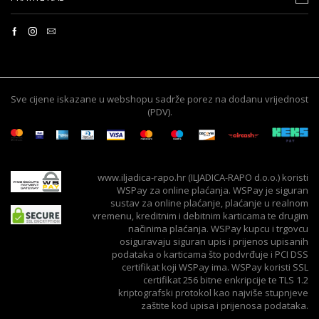
Sve cijene iskazane u webshopu sadrže porez na dodanu vrijednost
(PDV).
www.iljadica-rapo.hr (ILJADICA-RAPO d.o.o.) koristi
WSPay za online plaćanja. WSPay je siguran
sustav za online plaćanje, plaćanje u realnom
vremenu, kreditnim i debitnim karticama te drugim
načinima plaćanja. WSPay kupcu i trgovcu
osiguravaju siguran upis i prijenos upisanih
podataka o karticama što podvrđuje i PCI DSS
certifikat koji WSPay ima. WSPay koristi SSL
certifikat 256 bitne enkripcije te TLS 1.2
kriptografski protokol kao najviše stupnjeve
zaštite kod upisa i prijenosa podataka.