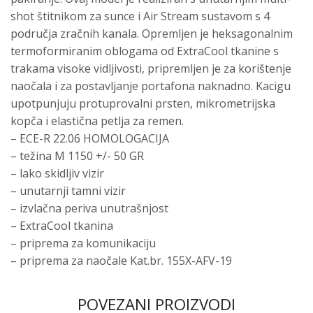
shot štitnikom za sunce i Air Stream sustavom s 4
područja zračnih kanala. Opremljen je heksagonalnim
termoformiranim oblogama od ExtraCool tkanine s
trakama visoke vidljivosti, pripremljen je za korištenje
naočala i za postavljanje portafona naknadno. Kacigu
upotpunjuju protuprovalni prsten, mikrometrijska
kopča i elastična petlja za remen.
– ECE-R 22.06 HOMOLOGACIJA
– težina M 1150 +/- 50 GR
– lako skidljiv vizir
– unutarnji tamni vizir
– izvlačna periva unutrašnjost
– ExtraCool tkanina
– priprema za komunikaciju
– priprema za naočale Kat.br. 155X-AFV-19
POVEZANI PROIZVODI