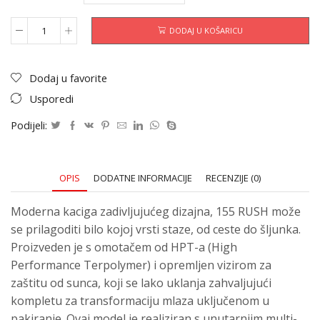
DODAJ U KOŠARICU
Dodaj u favorite
Usporedi
Podijeli:
OPIS
DODATNE INFORMACIJE
RECENZIJE (0)
Moderna kaciga zadivljujućeg dizajna, 155 RUSH može
se prilagoditi bilo kojoj vrsti staze, od ceste do šljunka.
Proizveden je s omotačem od HPT-a (High
Performance Terpolymer) i opremljen vizirom za
zaštitu od sunca, koji se lako uklanja zahvaljujući
kompletu za transformaciju mlaza uključenom u
pakiranje. Ovaj model je realiziran s unutarnjim multi-