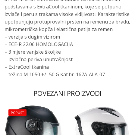
podstavama s ExtraCool tkaninom, koje se potpuno
izvlače i peru s trakama visoke vidljivosti. Karakteristike
upotpunjuju protuprovalni prsten na remenu za bradu,
mikrometrička kopča i elastična petlja za remen.
– verzija s dugim vizirom
– ECE-R 22.06 HOMOLOGACIJA
– 3 mjere vanjske školjke
– izvlačna periva unutrašnjost
– ExtraCool tkanina
– težina M 1050 +/- 50 G Kat.br. 167A-ALA-07
POVEZANI PROIZVODI
POPUST