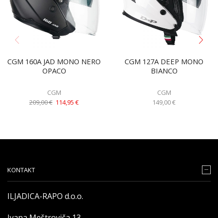
CGM 160A JAD MONO NERO
CGM 127A DEEP MONO
OPACO
BIANCO
CGM
CGM
209,00
€
114,95
€
149,00
€
KONTAKT
ILJADICA-RAPO d.o.o.
Ivana Meštroviča 13