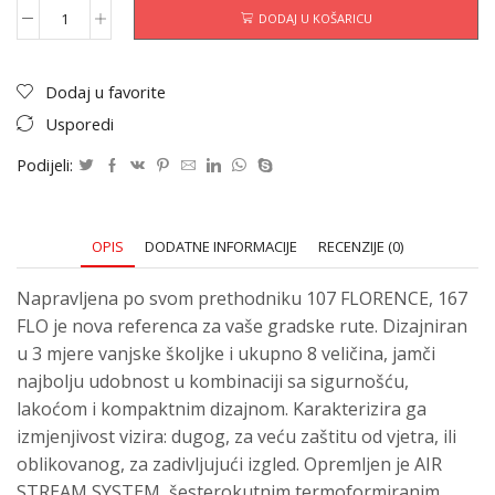
DODAJ U KOŠARICU
Dodaj u favorite
Usporedi
Podijeli:
OPIS
DODATNE INFORMACIJE
RECENZIJE (0)
Napravljena po svom prethodniku 107 FLORENCE, 167
FLO je nova referenca za vaše gradske rute. Dizajniran
u 3 mjere vanjske školjke i ukupno 8 veličina, jamči
najbolju udobnost u kombinaciji sa sigurnošću,
lakoćom i kompaktnim dizajnom. Karakterizira ga
izmjenjivost vizira: dugog, za veću zaštitu od vjetra, ili
oblikovanog, za zadivljujući izgled. Opremljen je AIR
STREAM SYSTEM, šesterokutnim termoformiranim