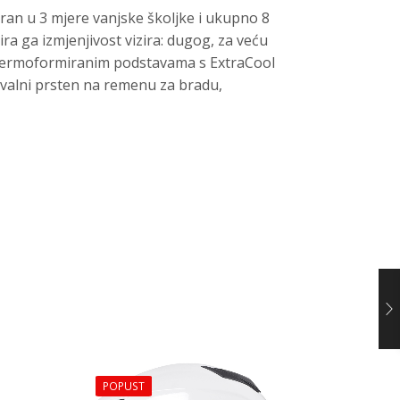
an u 3 mjere vanjske školjke i ukupno 8
ra ga izmjenjivost vizira: dugog, za veću
im termoformiranim podstavama s ExtraCool
ovalni prsten na remenu za bradu,
POPUST