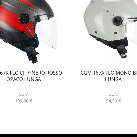
67K FLO CITY NERO ROSSO
CGM 167A FLO MONO B
OPACO LUNGA
LUNGA
CGM
CGM
109,90
€
94,90
€