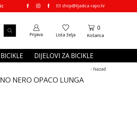
shop@iljadica-rapo.hr
preko 65,00 eura gratis dostava.
kt
0
Prijava
Lista želja
Košarica
BICIKLE
DIJELOVI ZA BICIKLE
Nazad
ONO NERO OPACO LUNGA