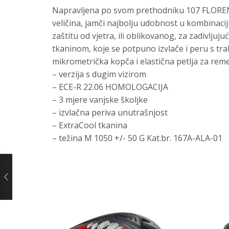
Napravljena po svom prethodniku 107 FLORENCE
veličina, jamči najbolju udobnost u kombinacij
zaštitu od vjetra, ili oblikovanog, za zadivl
tkaninom, koje se potpuno izvlače i peru s tr
mikrometrička kopča i elastična petlja za rem
– verzija s dugim vizirom
– ECE-R 22.06 HOMOLOGACIJA
– 3 mjere vanjske školjke
– izvlačna periva unutrašnjost
– ExtraCool tkanina
– težina M 1050 +/- 50 G Kat.br. 167A-ALA-01