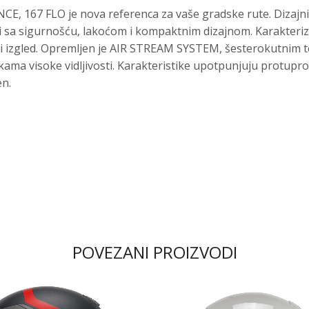
, 167 FLO je nova referenca za vaše gradske rute. Dizajnir
i sa sigurnošću, lakoćom i kompaktnim dizajnom. Karakterizi
jujući izgled. Opremljen je AIR STREAM SYSTEM, šesterokutn
akama visoke vidljivosti. Karakteristike upotpunjuju protupr
en.
POVEZANI PROIZVODI