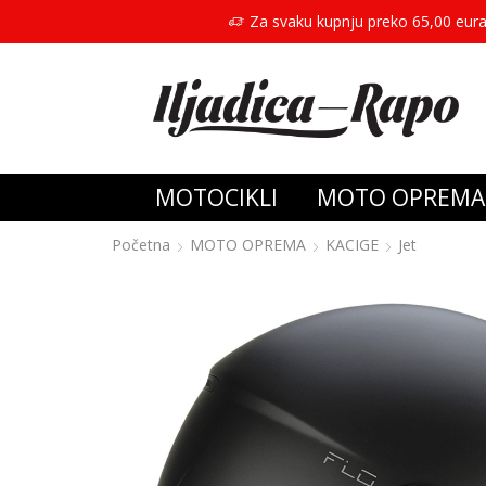
Za svaku kupnju preko 65,00 eura
MOTOCIKLI
MOTO OPREMA
Početna
MOTO OPREMA
KACIGE
Jet