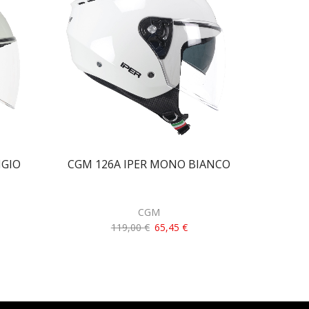
IGIO
CGM 126A IPER MONO BIANCO
CGM 155
G
CGM
119,00
€
65,45
€