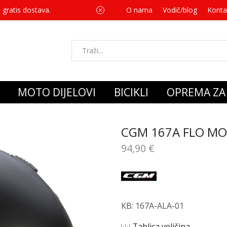
 gratis dostava.
O nama
Vodič/blog
Za svaku kupnju 
Konta
MOTO DIJELOVI
BICIKLI
OPREMA ZA 
CGM 167A FLO M
94,90
€
KB: 167A-ALA-01
Tablica veličina