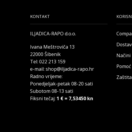
KONTAKT
KORISN
ILJADICA-RAPO d.o.o.
Compa
Dostav
Ivana Meštroviča 13
22000 Šibenik
Načini
Tel: 022 213 159
Pomoć 
e-mail: shop@iljadica-rapo.hr
Radno vrijeme:
Zaštit
Ponedjeljak-petak 08-20 sati
Subotom 08-13 sati
Fiksni tečaj:
1 € = 7,53450 kn