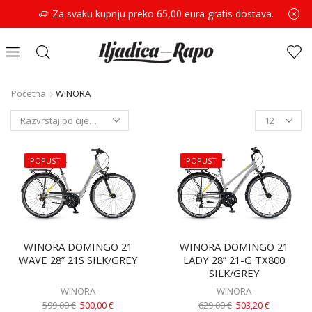
Za svaku kupnju preko 65,00 eura gratis dostava.
Početna
WINORA
POPUST
POPUST
WINORA DOMINGO 21
WINORA DOMINGO 21
WAVE 28” 21S SILK/GREY
LADY 28” 21-G TX800
SILK/GREY
WINORA
WINORA
599,00
€
500,00
€
629,00
€
503,20
€