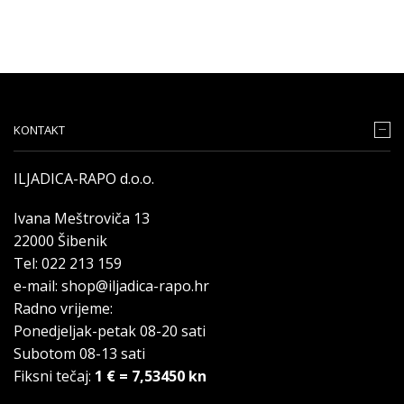
KONTAKT
ILJADICA-RAPO d.o.o.
Ivana Meštroviča 13
22000 Šibenik
Tel: 022 213 159
e-mail: shop@iljadica-rapo.hr
Radno vrijeme:
Ponedjeljak-petak 08-20 sati
Subotom 08-13 sati
Fiksni tečaj:
1 € = 7,53450 kn