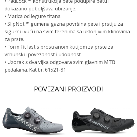
• PadLock ™ konstrukcija pete podupire petu i
dokazano poboljšava ubrzanje.
• Matica od legure titana.
• SlipNot ™ gumena gazna površina pete i prstiju za
sigurnu vuču na svim terenima sa uklonjivim klinovima
za prste.
• Form Fit last s prostranom kutijom za prste za
vrhunsku povezanost i udobnost.
• Uzorak s dva vijka odgovara svim glavnim MTB
pedalama. Kat.br. 61521-81
POVEZANI PROIZVODI