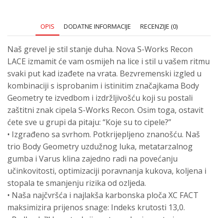
OPIS
DODATNE INFORMACIJE
RECENZIJE (0)
Naš grevel je stil stanje duha. Nova S-Works Recon
LACE izmamit će vam osmijeh na lice i stil u vašem ritmu
svaki put kad izađete na vrata. Bezvremenski izgled u
kombinaciji s isprobanim i istinitim značajkama Body
Geometry te izvedbom i izdržljivošću koji su postali
zaštitni znak cipela S-Works Recon. Osim toga, ostavit
ćete sve u grupi da pitaju: “Koje su to cipele?”
• Izgrađeno sa svrhom. Potkrijepljeno znanošću. Naš
trio Body Geometry uzdužnog luka, metatarzalnog
gumba i Varus klina zajedno radi na povećanju
učinkovitosti, optimizaciji poravnanja kukova, koljena i
stopala te smanjenju rizika od ozljeda.
• Naša najčvršća i najlakša karbonska ploča XC FACT
maksimizira prijenos snage: Indeks krutosti 13,0.