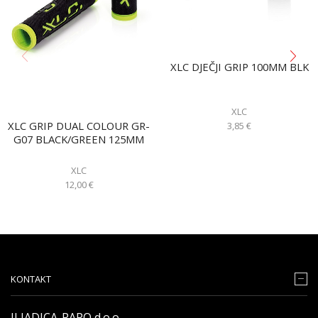
XLC DJEČJI GRIP 100MM BLK
XLC
XLC GRIP DUAL COLOUR GR-
3,85
€
G07 BLACK/GREEN 125MM
XLC
12,00
€
KONTAKT
ILJADICA-RAPO d.o.o.