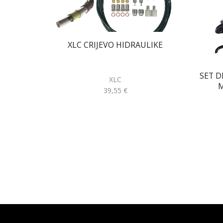
XLC CRIJEVO HIDRAULIKE
SET D
XLC
M
39,55
€