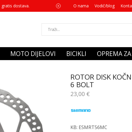
 gratis dostava.
O nama
Vodič/blog
Za svaku kupnju 
Konta
MOTO DIJELOVI
BICIKLI
OPREMA ZA 
ROTOR DISK KOČN
6 BOLT
23,00
€
KB: ESMRT56MC