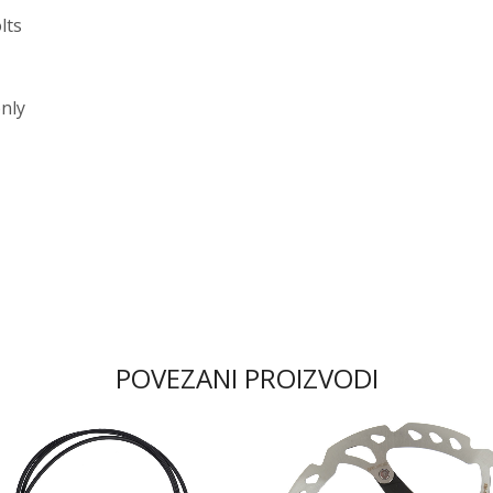
lts
only
POVEZANI PROIZVODI