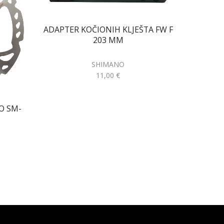
ADAPTER KOČIONIH KLJEŠTA FW F
203 MM
ADAPTER
SHIMANO
11,00
€
O SM-