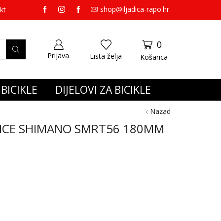
shop@iljadica-rapo.hr
preko 65,00 eura gratis dostava.
kt
0
Prijava
Lista želja
Košarica
BICIKLE
DIJELOVI ZA BICIKLE
Nazad
ICE SHIMANO SMRT56 180MM