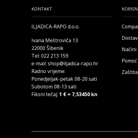
KONTAKT
KORISN
ILJADICA-RAPO d.o.o.
Compa
Dostav
Ivana Meštroviča 13
22000 Šibenik
Načini
Tel: 022 213 159
Pomoć 
e-mail: shop@iljadica-rapo.hr
Radno vrijeme:
Zaštit
Ponedjeljak-petak 08-20 sati
Subotom 08-13 sati
Fiksni tečaj:
1 € = 7,53450 kn