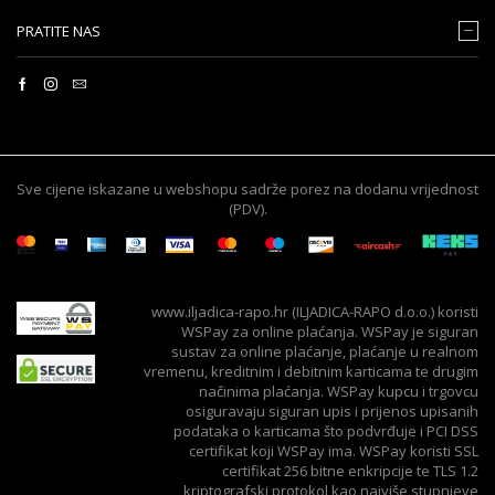
PRATITE NAS
Sve cijene iskazane u webshopu sadrže porez na dodanu vrijednost
(PDV).
www.iljadica-rapo.hr (ILJADICA-RAPO d.o.o.) koristi
WSPay za online plaćanja. WSPay je siguran
sustav za online plaćanje, plaćanje u realnom
vremenu, kreditnim i debitnim karticama te drugim
načinima plaćanja. WSPay kupcu i trgovcu
osiguravaju siguran upis i prijenos upisanih
podataka o karticama što podvrđuje i PCI DSS
certifikat koji WSPay ima. WSPay koristi SSL
certifikat 256 bitne enkripcije te TLS 1.2
kriptografski protokol kao najviše stupnjeve