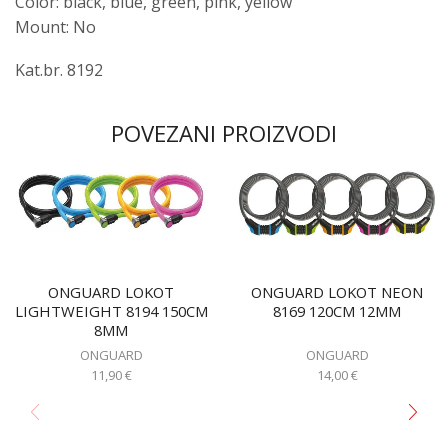
Color: black, blue, green, pink, yellow
Mount: No
Kat.br. 8192
POVEZANI PROIZVODI
ONGUARD LOKOT
ONGUARD LOKOT NEON
LIGHTWEIGHT 8194 150CM
8169 120CM 12MM
8MM
ONGUARD
ONGUARD
11,90
€
14,00
€