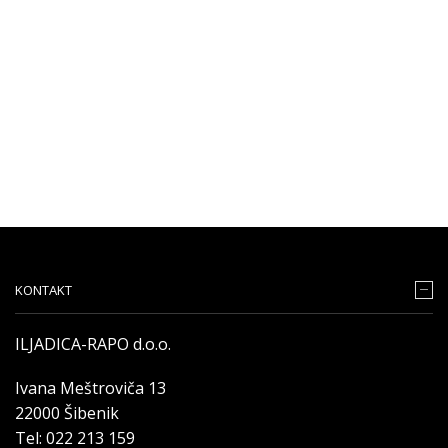
KONTAKT
ILJADICA-RAPO d.o.o.
Ivana Meštroviča 13
22000 Šibenik
Tel: 022 213 159