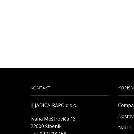
KONTAKT
KORISN
ILJADICA-RAPO d.o.o.
Compa
Dostav
Ivana Meštroviča 13
22000 Šibenik
Načini
Tel: 022 213 159