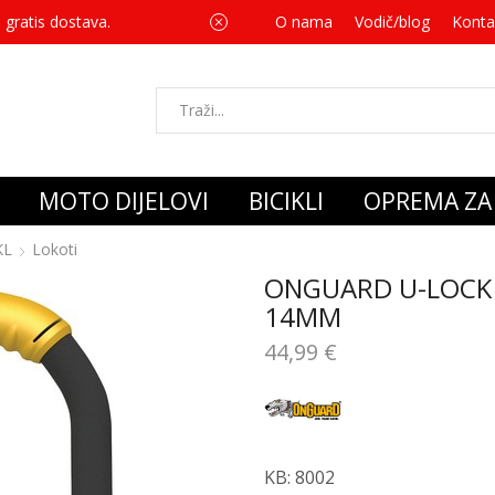
 gratis dostava.
O nama
Vodič/blog
Za svaku kupnju 
Konta
MOTO DIJELOVI
BICIKLI
OPREMA ZA 
KL
Lokoti
ONGUARD U-LOCK 
14MM
44,99
€
KB: 8002