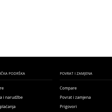
IČKA PODRŠKA
POVRAT I ZAMJENA
re
Compare
a i narudžbe
Povrat i zamjena
 plaćanja
Prigovori