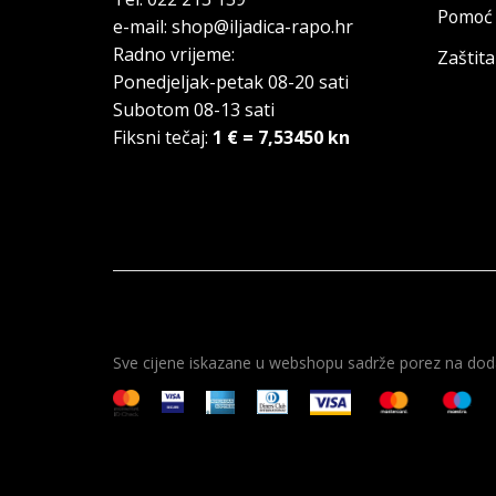
Pomoć 
e-mail: shop@iljadica-rapo.hr
Radno vrijeme:
Zaštit
Ponedjeljak-petak 08-20 sati
Subotom 08-13 sati
Fiksni tečaj:
1 € = 7,53450 kn
Sve cijene iskazane u webshopu sadrže porez na doda