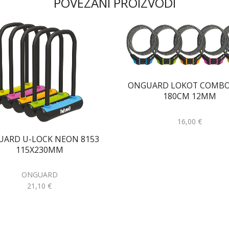
POVEZANI PROIZVODI
ONGUARD LOKOT COMBO
180CM 12MM
16,00
€
ARD U-LOCK NEON 8153
115X230MM
ONGUARD
21,10
€