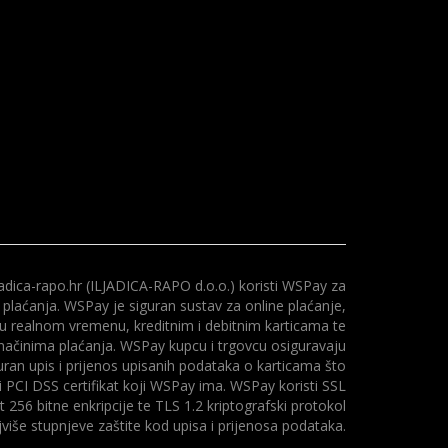
adica-rapo.hr (ILJADICA-RAPO d.o.o.) koristi WSPay za
 plaćanja. WSPay je siguran sustav za online plaćanje,
 u realnom vremenu, kreditnim i debitnim karticama te
načinima plaćanja. WSPay kupcu i trgovcu osiguravaju
uran upis i prijenos upisanih podataka o karticama što
i PCI DSS certifikat koji WSPay ima. WSPay koristi SSL
at 256 bitne enkripcije te TLS 1.2 kriptografski protokol
više stupnjeve zaštite kod upisa i prijenosa podataka.