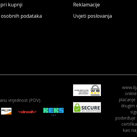
pri kupnji
Reklamacije
a osobnih podataka
Uvjeti poslovanja
www.ilj
online
plaćanje
nu vrijednost (PDV).
drugim 
sig
podvrđuje 
certifik
kao naj