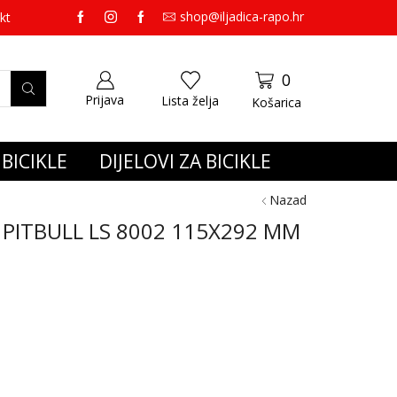
shop@iljadica-rapo.hr
preko 65,00 eura gratis dostava.
kt
0
Prijava
Lista želja
Košarica
BICIKLE
DIJELOVI ZA BICIKLE
Nazad
PITBULL LS 8002 115X292 MM