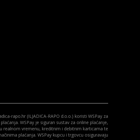
adica-rapo.hr (ILJADICA-RAPO d.o.o.) koristi WSPay za
 plaćanja. WSPay je siguran sustav za online plaćanje,
 u realnom vremenu, kreditnim i debitnim karticama te
načinima plaćanja. WSPay kupcu i trgovcu osiguravaju