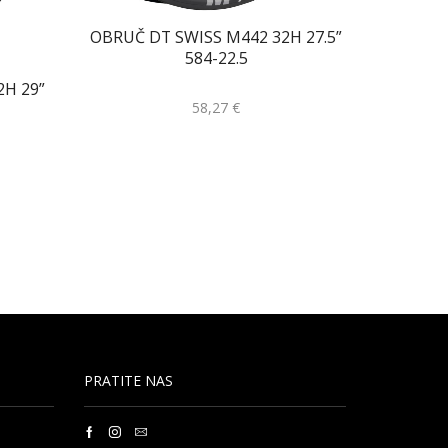
OBRUČ DT SWISS M442 32H 27.5”
584-22.5
2H 29”
58,27
€
OBRUČ 
PRATITE NAS