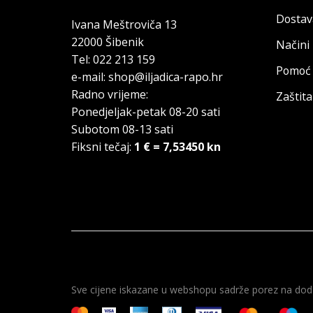
Dostav
Ivana Meštroviča 13
22000 Šibenik
Načini
Tel: 022 213 159
Pomoć 
e-mail: shop@iljadica-rapo.hr
Radno vrijeme:
Zaštit
Ponedjeljak-petak 08-20 sati
Subotom 08-13 sati
Fiksni tečaj:
1 € = 7,53450 kn
Sve cijene iskazane u webshopu sadrže porez na doda