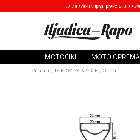
Za svaku kupnju preko 65,00 eura
MOTOCIKLI
MOTO OPREMA
Početna
DIJELOVI ZA BICIKLE
Obruči