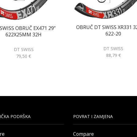
OBRUČ DT SWISS XR331 3
SWISS OBRUČ EX471 29”
622-20
622X25MM 32H
DT SWISS
DT SWISS
88,79
€
79,50
€
IČKA PODRŠKA
POVRAT I ZAMJENA
re
Compare