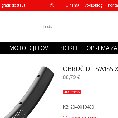
 gratis dostava.
O nama
Vodič/blog
Za svaku kupnju 
Konta
MOTO DIJELOVI
BICIKLI
OPREMA ZA 
OBRUČ DT SWISS X
88,79
€
KB: 2040010400