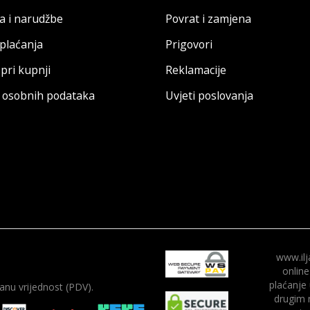
a i narudžbe
Povrat i zamjena
 plaćanja
Prigovori
pri kupnji
Reklamacije
a osobnih podataka
Uvjeti poslovanja
www.ilj
online
plaćanje
nu vrijednost (PDV).
drugim 