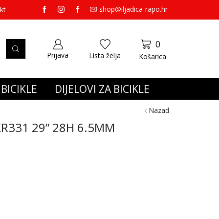
shop@iljadica-rapo.hr
preko 65,00 eura gratis dostava.
kt
0
Prijava
Lista želja
Košarica
BICIKLE
DIJELOVI ZA BICIKLE
Nazad
R331 29” 28H 6.5MM