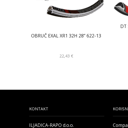
DT 
OBRUČ EXAL XR1 32H 28” 622-13
22,43
€
KONTAKT
KORISN
ILJADICA-RAPO d.o.o.
Compa