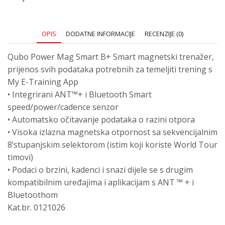
OPIS
DODATNE INFORMACIJE
RECENZIJE (0)
Qubo Power Mag Smart B+ Smart magnetski trenažer,
prijenos svih podataka potrebnih za temeljiti trening s
My E-Training App
• Integrirani ANT™+ i Bluetooth Smart
speed/power/cadence senzor
• Automatsko očitavanje podataka o razini otpora
• Visoka izlazna magnetska otpornost sa sekvencijalnim
8’stupanjskim selektorom (istim koji koriste World Tour
timovi)
• Podaci o brzini, kadenci i snazi dijele se s drugim
kompatibilnim uređajima i aplikacijam s ANT ™ + i
Bluetoothom
Kat.br. 0121026