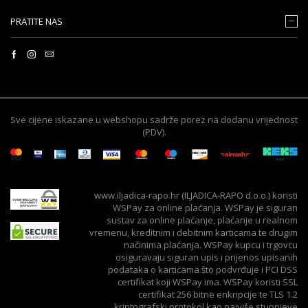
PRATITE NAS
Sve cijene iskazane u webshopu sadrže porez na dodanu vrijednost
(PDV).
www.iljadica-rapo.hr (ILJADICA-RAPO d.o.o.) koristi
WSPay za online plaćanja. WSPay je siguran
sustav za online plaćanje, plaćanje u realnom
vremenu, kreditnim i debitnim karticama te drugim
načinima plaćanja. WSPay kupcu i trgovcu
osiguravaju siguran upis i prijenos upisanih
podataka o karticama što podvrđuje i PCI DSS
certifikat koji WSPay ima. WSPay koristi SSL
certifikat 256 bitne enkripcije te TLS 1.2
kriptografski protokol kao najviše stupnjeve