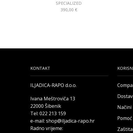
SPECIALIZED
390,00
€
KONTAKT
KORISN
ILJADICA-RAPO d.o.o.
Compa
Dostav
Ivana Meštroviča 13
22000 Šibenik
Načini
Tel: 022 213 159
Pomoć 
e-mail: shop@iljadica-rapo.hr
Radno vrijeme:
Zaštit