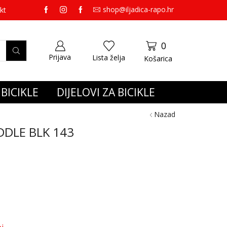
shop@iljadica-rapo.hr
preko 65,00 eura gratis dostava.
kt
0
Prijava
Lista želja
Košarica
BICIKLE
DIJELOVI ZA BICIKLE
Nazad
DDLE BLK 143