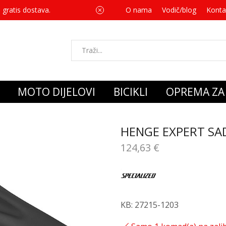
 gratis dostava.
O nama
Vodič/blog
Za svaku kupnju 
Konta
MOTO DIJELOVI
BICIKLI
OPREMA ZA 
HENGE EXPERT SA
124,63
€
KB: 27215-1203