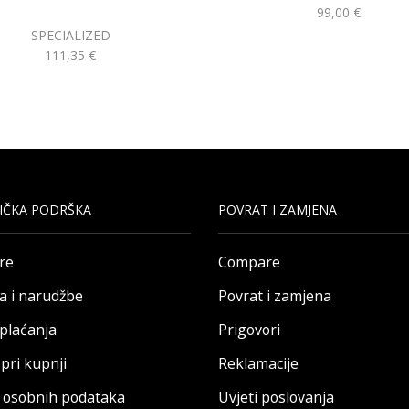
99,00
€
SPECIALIZED
111,35
€
IČKA PODRŠKA
POVRAT I ZAMJENA
re
Compare
a i narudžbe
Povrat i zamjena
 plaćanja
Prigovori
pri kupnji
Reklamacije
a osobnih podataka
Uvjeti poslovanja