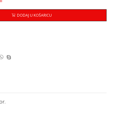
i
DODAJ U KOŠARICU
or.