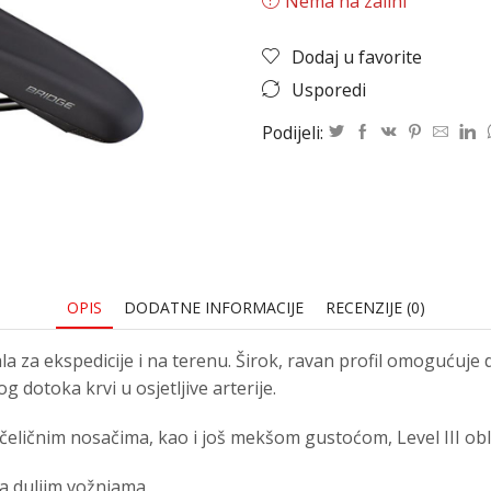
Nema na zalihi
Dodaj u favorite
Usporedi
Podijeli:
OPIS
DODATNE INFORMACIJE
RECENZIJE (0)
ala za ekspedicije i na terenu. Širok, ravan profil omogućuje
 dotoka krvi u osjetljive arterije.
m čeličnim nosačima, kao i još mekšom gustoćom, Level III o
a duljim vožnjama.