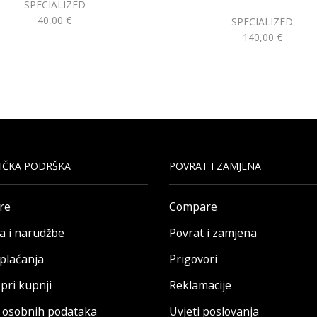
SPECIALIZED
40,00
€
SPECIALIZED
140,00
€
IČKA PODRŠKA
POVRAT I ZAMJENA
re
Compare
a i narudžbe
Povrat i zamjena
 plaćanja
Prigovori
pri kupnji
Reklamacije
a osobnih podataka
Uvjeti poslovanja