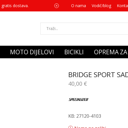
 gratis dostava.
O nama
Vodič/blog
Za svaku kupnju 
Konta
MOTO DIJELOVI
BICIKLI
OPREMA ZA 
BRIDGE SPORT SAD
40,00
€
KB: 27120-4103