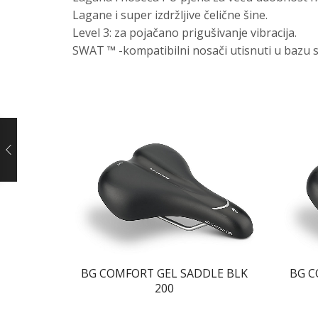
Lagane i super izdržljive čelične šine.
Level 3: za pojačano prigušivanje vibracija.
SWAT ™ -kompatibilni nosači utisnuti u bazu 
BG COMFORT GEL SADDLE BLK
BG C
200