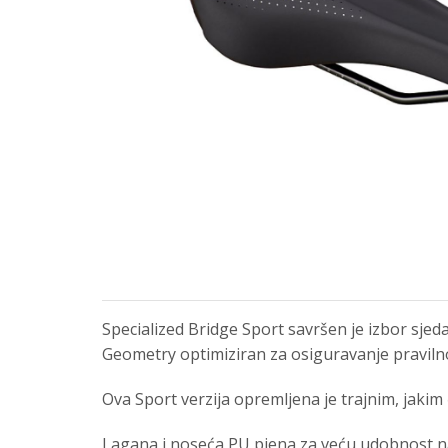
Specialized Bridge Sport savršen je izbor sjed
Geometry optimiziran za osiguravanje pravilnog
Ova Sport verzija opremljena je trajnim, jaki
Lagana i noseća PU pjena za veću udobnost n