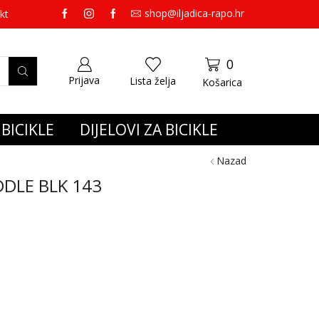
shop@iljadica-rapo.hr
preko 65,00 eura gratis dostava.
kt
0
Prijava
Lista želja
Košarica
BICIKLE
DIJELOVI ZA BICIKLE
Nazad
DLE BLK 143