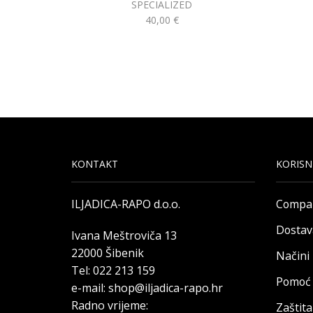
SPECIALIZED
40,00
€
KONTAKT
KORISN
ILJADICA-RAPO d.o.o.
Compa
Dostav
Ivana Meštroviča 13
22000 Šibenik
Načini
Tel: 022 213 159
Pomoć 
e-mail: shop@iljadica-rapo.hr
Radno vrijeme:
Zaštit