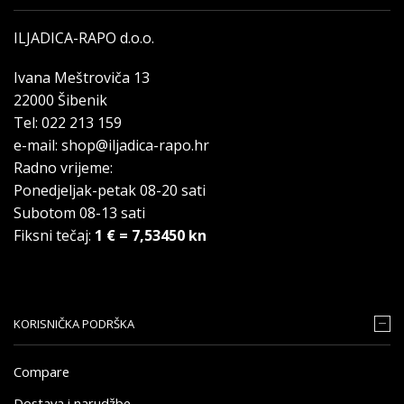
ILJADICA-RAPO d.o.o.
Ivana Meštroviča 13
22000 Šibenik
Tel: 022 213 159
e-mail: shop@iljadica-rapo.hr
Radno vrijeme:
Ponedjeljak-petak 08-20 sati
Subotom 08-13 sati
Fiksni tečaj:
1 € = 7,53450 kn
KORISNIČKA PODRŠKA
Compare
Dostava i narudžbe