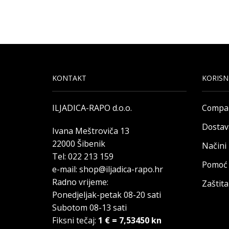
KONTAKT
KORISN
ILJADICA-RAPO d.o.o.
Compa
Dostav
Ivana Meštroviča 13
22000 Šibenik
Načini
Tel: 022 213 159
Pomoć 
e-mail: shop@iljadica-rapo.hr
Radno vrijeme:
Zaštit
Ponedjeljak-petak 08-20 sati
Subotom 08-13 sati
Fiksni tečaj:
1 € = 7,53450 kn