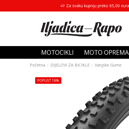
Za svaku kupnju preko 65,00 eura
MOTOCIKLI
MOTO OPREMA
Početna
DIJELOVI ZA BICIKLE
Vanjske Gume
POPUST 18%