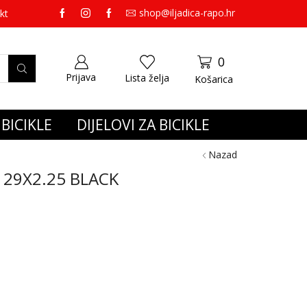
shop@iljadica-rapo.hr
preko 65,00 eura gratis dostava.
kt
0
Prijava
Lista želja
Košarica
BICIKLE
DIJELOVI ZA BICIKLE
Nazad
 29X2.25 BLACK