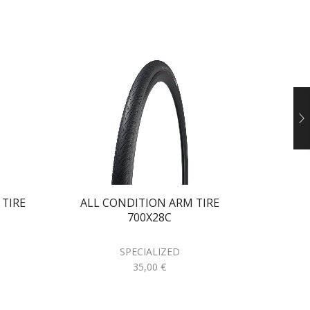
 TIRE
ALL CONDITION ARM TIRE
FAST T
700X28C
SPECIALIZED
35,00
€