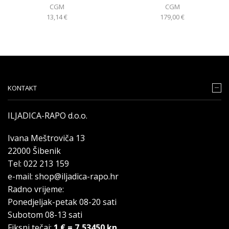
CGM
CGM
13,14
€
179,00
€
KONTAKT
ILJADICA-RAPO d.o.o.
Ivana Meštroviča 13
22000 Šibenik
Tel: 022 213 159
e-mail: shop@iljadica-rapo.hr
Radno vrijeme:
Ponedjeljak-petak 08-20 sati
Subotom 08-13 sati
Fiksni tečaj:
1 € = 7,53450 kn