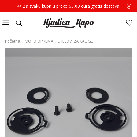
Za svaku kupnju preko 65,00 eura gratis dostava.
Početna
MOTO OPREMA
DIJELOVI ZA KACIGE