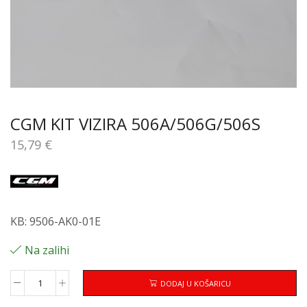
CGM KIT VIZIRA 506A/506G/506S
15,79
€
KB: 9506-AK0-01E
Na zalihi
DODAJ U KOŠARICU