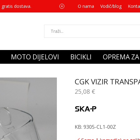
 gratis dostava.
O nama
Vodič/blog
Za svaku kupnju 
Konta
MOTO DIJELOVI
BICIKLI
OPREMA ZA 
CGK VIZIR TRANSP
25,08
€
KB: 9305-CL1-00Z