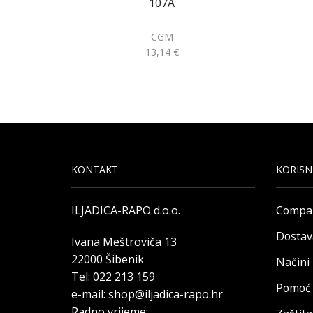
107A
CGM
13,14
€
KONTAKT
KORISN
ILJADICA-RAPO d.o.o.
Compa
Dostav
Ivana Meštroviča 13
22000 Šibenik
Načini
Tel: 022 213 159
Pomoć 
e-mail: shop@iljadica-rapo.hr
Radno vrijeme: