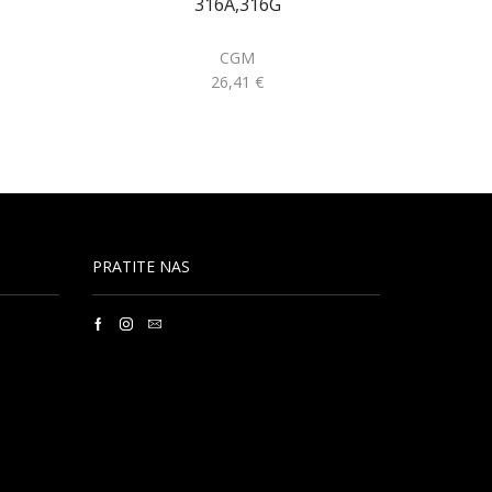
316A,316G
CGM
26,41
€
PRATITE NAS