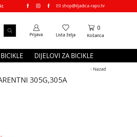
shop@iljadica-rapo.hr
preko 65,00 eura gratis dostava.
kt
0
Prijava
Lista želja
Košarica
BICIKLE
DIJELOVI ZA BICIKLE
Nazad
ARENTNI 305G,305A