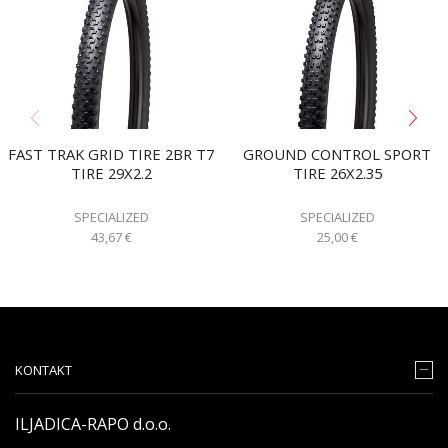
FAST TRAK GRID TIRE 2BR T7
GROUND CONTROL SPORT
TIRE 29X2.2
TIRE 26X2.35
SPECIALIZED
SPECIALIZED
43,67
€
25,00
€
KONTAKT
ILJADICA-RAPO d.o.o.