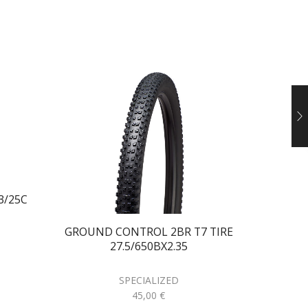
3/25C
TRIGG
GROUND CONTROL 2BR T7 TIRE
27.5/650BX2.35
SPECIALIZED
45,00
€