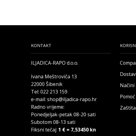
KONTAKT
KORISN
ILJADICA-RAPO d.o.o.
Compa
Dostav
Ivana Meštroviča 13
22000 Šibenik
Načini
Tel: 022 213 159
Pomoć 
e-mail: shop@iljadica-rapo.hr
Radno vrijeme:
Zaštit
Ponedjeljak-petak 08-20 sati
Subotom 08-13 sati
Fiksni tečaj:
1 € = 7,53450 kn