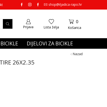
shop@iljadica-rapo.hr
preko 65,00 eura gratis dostava.
kt
0
Prijava
Lista želja
Košarica
BICIKLE
DIJELOVI ZA BICIKLE
Nazad
TIRE 26X2.35