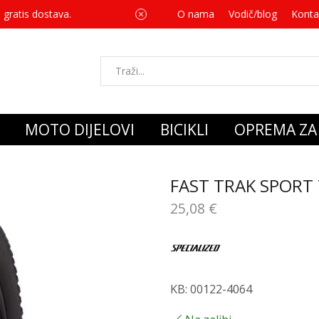
 gratis dostava.
O nama
Vodič/blog
Za svaku kupnju 
Konta
MOTO DIJELOVI
BICIKLI
OPREMA ZA 
FAST TRAK SPORT 
25,08
€
KB: 00122-4064