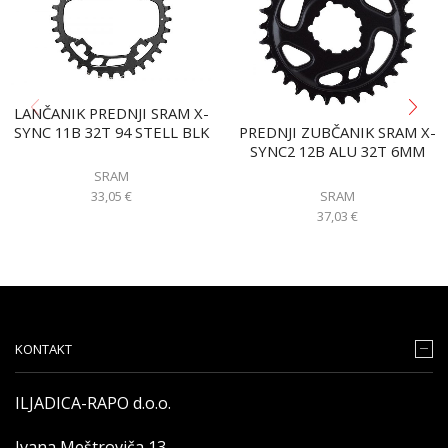
LANČANIK PREDNJI SRAM X-
SYNC 11B 32T 94 STELL BLK
PREDNJI ZUBČANIK SRAM X-
SYNC2 12B ALU 32T 6MM
SRAM
SRAM
33,05
€
37,03
€
KONTAKT
ILJADICA-RAPO d.o.o.
Ivana Meštroviča 13