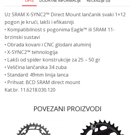
OPIS
DODATNE INFORMACIJE
RECENZIJE (0)
Uz SRAM X-SYNC2™ Direct Mount lančanik svaki 1×12
pogon je krući, lakši i efikasniji.
• Kompatibilnost s pogonima Eagle™ ili SRAM 11-
brzinski sustavi
• Obrada kovani i CNC glodani aluminij
• X-SYNC2™ tehnologija
• Lakši od spider konstrukcije za 25 – 50 gr
• Veličina lančanika 34 zuba
• Standard: 49mm linija lanca
• Prihvat: BCD SRAM direct mount
Kat.br. 11.6218.030.120
POVEZANI PROIZVODI