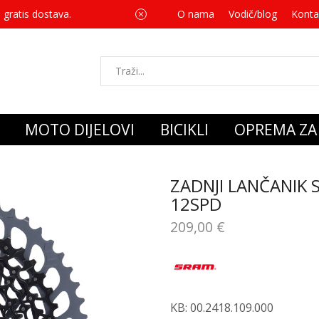
 gratis dostava.
O nama
Vodič/blog
Za svaku kupnju 
Konta
MOTO DIJELOVI
BICIKLI
OPREMA ZA 
ZADNJI LANČANIK 
12SPD
209,00
€
KB: 00.2418.109.000