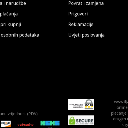
a i narudžbe
Povrat i zamjena
 plaćanja
Prigovori
pri kupnji
Reklamacije
a osobnih podataka
Uvjeti poslovanja
www.ilj
online
plaćanje
nu vrijednost (PDV).
drugim 
sig