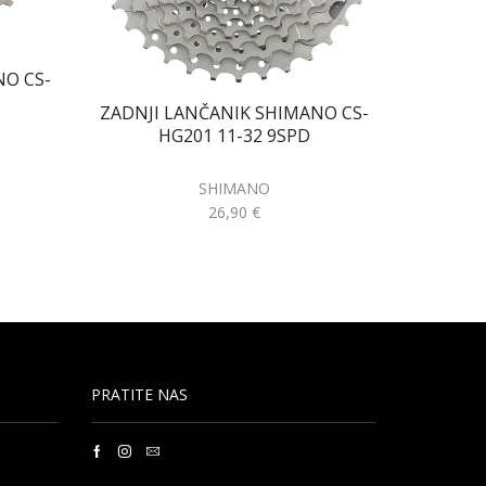
ZADNJI
NO CS-
ZADNJI LANČANIK SHIMANO CS-
HG201 11-32 9SPD
SHIMANO
26,90
€
PRATITE NAS