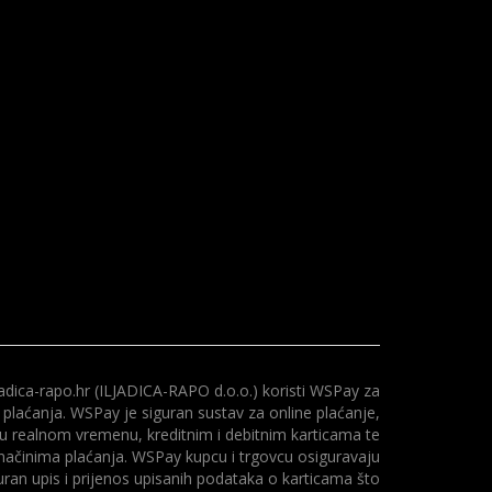
adica-rapo.hr (ILJADICA-RAPO d.o.o.) koristi WSPay za
 plaćanja. WSPay je siguran sustav za online plaćanje,
 u realnom vremenu, kreditnim i debitnim karticama te
načinima plaćanja. WSPay kupcu i trgovcu osiguravaju
uran upis i prijenos upisanih podataka o karticama što