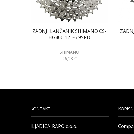
ZADNJI LANČANIK SHIMANO CS-
ZADNJ
HG400 12-36 9SPD
SHIMANO
26,28
€
KONTAKT
KORISN
ILJADICA-RAPO d.o.o.
Compa