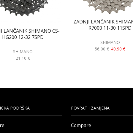
ZADNJI LANČANIK SHIMA
R7000 11-30 11SPD
I LANČANIK SHIMANO CS-
HG200 12-32 7SPD
SHIMANO
56,00
€
49,90
€
SHIMANO
21,10
€
IČKA PODRŠKA
POVRAT I ZAMJENA
re
Compare