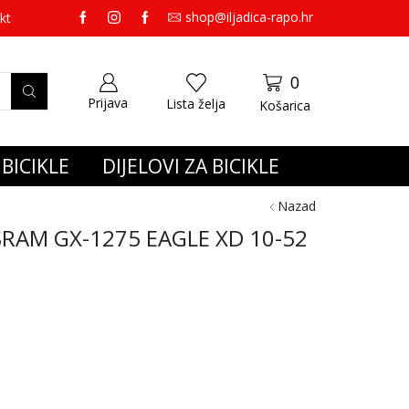
shop@iljadica-rapo.hr
preko 65,00 eura gratis dostava.
kt
0
Prijava
Lista želja
Košarica
BICIKLE
DIJELOVI ZA BICIKLE
Nazad
SRAM GX-1275 EAGLE XD 10-52