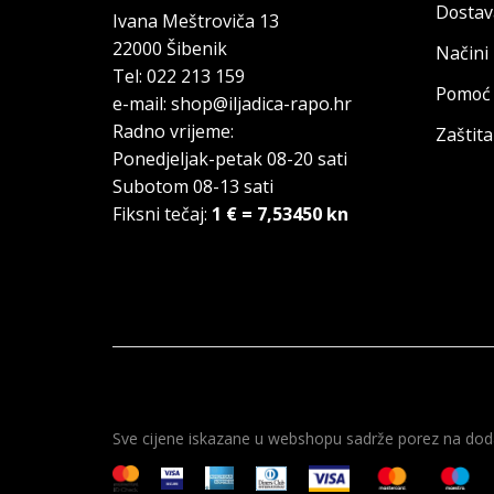
Dostav
Ivana Meštroviča 13
22000 Šibenik
Načini
Tel: 022 213 159
Pomoć 
e-mail: shop@iljadica-rapo.hr
Radno vrijeme:
Zaštit
Ponedjeljak-petak 08-20 sati
Subotom 08-13 sati
Fiksni tečaj:
1 € = 7,53450 kn
Sve cijene iskazane u webshopu sadrže porez na doda