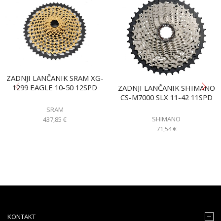
ZADNJI LANČANIK SRAM XG-
1299 EAGLE 10-50 12SPD
ZADNJI LANČANIK SHIMANO
CS-M7000 SLX 11-42 11SPD
SRAM
SHIMANO
437,85
€
71,54
€
KONTAKT