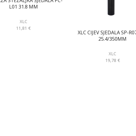
RZA STEZALJKA SJEDALA PC-
L01 31.8 MM
XLC
11,81
€
XLC CIJEV SJEDALA SP-R0
25.4/350MM
XLC
19,78
€