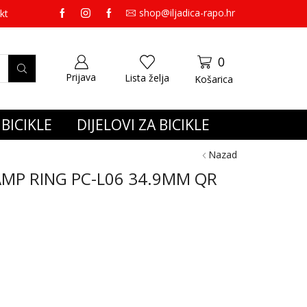
shop@iljadica-rapo.hr
preko 65,00 eura gratis dostava.
kt
0
Prijava
Lista želja
Košarica
BICIKLE
DIJELOVI ZA BICIKLE
Nazad
AMP RING PC-L06 34.9MM QR