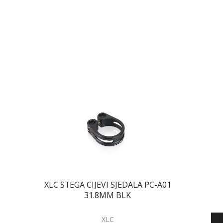
XLC STEGA CIJEVI SJEDALA PC-A01
STC
31.8MM BLK
SEATPO
XLC