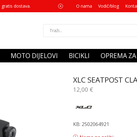
 gratis dostava.
O nama
Vodič/blog
Za svaku kupnju 
Konta
MOTO DIJELOVI
BICIKLI
OPREMA ZA 
XLC SEATPOST CL
12,00
€
KB: 2502064921