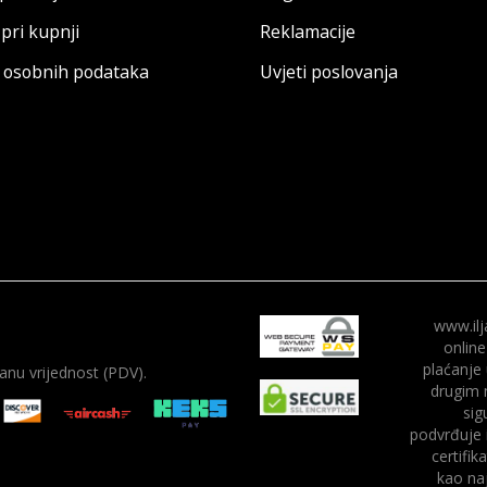
pri kupnji
Reklamacije
a osobnih podataka
Uvjeti poslovanja
www.ilj
online
plaćanje
nu vrijednost (PDV).
drugim 
sig
podvrđuje 
certifik
kao naj