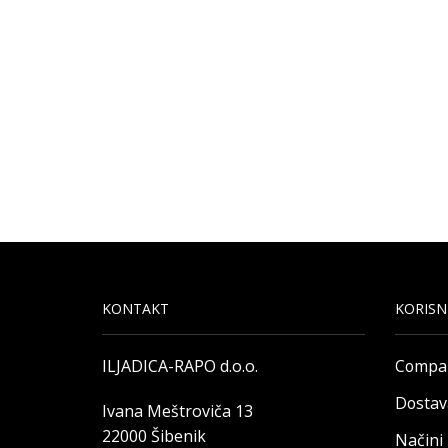
KONTAKT
KORISN
ILJADICA-RAPO d.o.o.
Compa
Dostav
Ivana Meštroviča 13
22000 Šibenik
Načini