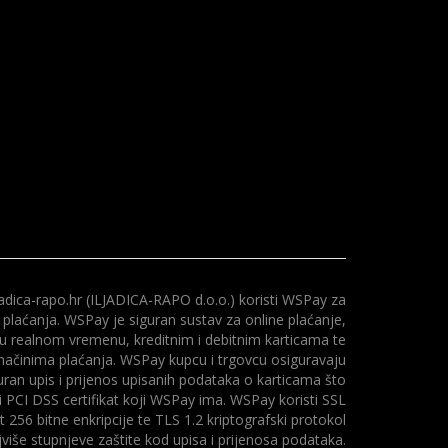
adica-rapo.hr (ILJADICA-RAPO d.o.o.) koristi WSPay za
 plaćanja. WSPay je siguran sustav za online plaćanje,
 u realnom vremenu, kreditnim i debitnim karticama te
načinima plaćanja. WSPay kupcu i trgovcu osiguravaju
uran upis i prijenos upisanih podataka o karticama što
i PCI DSS certifikat koji WSPay ima. WSPay koristi SSL
at 256 bitne enkripcije te TLS 1.2 kriptografski protokol
više stupnjeve zaštite kod upisa i prijenosa podataka.