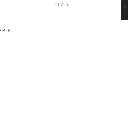
11,81
€
7 BLK