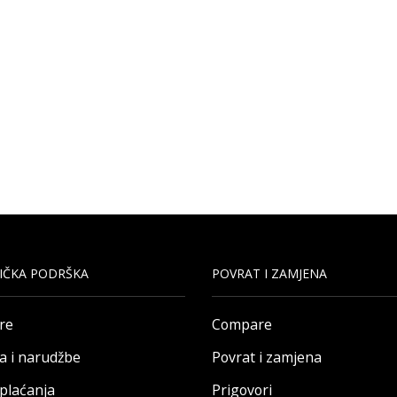
IČKA PODRŠKA
POVRAT I ZAMJENA
re
Compare
a i narudžbe
Povrat i zamjena
 plaćanja
Prigovori