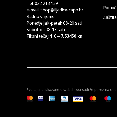
Tel: 022 213 159
Pomoć 
e-mail: shop@iljadica-rapo.hr
Radno vrijeme:
Zaštit
Ponedjeljak-petak 08-20 sati
Subotom 08-13 sati
Fiksni tečaj:
1 € = 7,53450 kn
Sve cijene iskazane u webshopu sadrže porez na doda