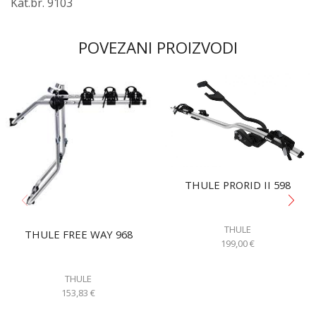
Kat.br. 9103
POVEZANI PROIZVODI
THULE PRORID II 598
THULE
THULE FREE WAY 968
199,00
€
THULE
153,83
€