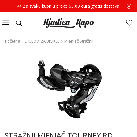
Za svaku kupnju preko 65,00 eura gratis dostava.
Početna
DIJELOVI ZA BICIKLE
Mjenjač Stražnji
STRAŽNJI MJENJAČ TOURNEY RD-