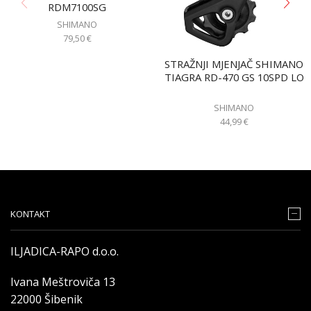
RDM7100SG
SHIMANO
79,50
€
STRAŽNJI MJENJAČ SHIMANO
TIAGRA RD-470 GS 10SPD LO
SHIMANO
44,99
€
KONTAKT
ILJADICA-RAPO d.o.o.
Ivana Meštroviča 13
22000 Šibenik