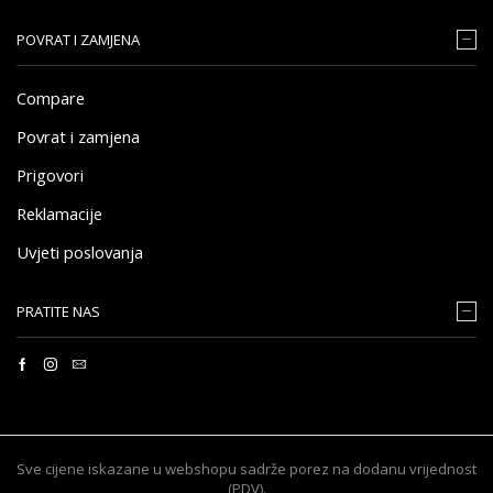
POVRAT I ZAMJENA
Compare
Povrat i zamjena
Prigovori
Reklamacije
Uvjeti poslovanja
PRATITE NAS
Sve cijene iskazane u webshopu sadrže porez na dodanu vrijednost
(PDV).