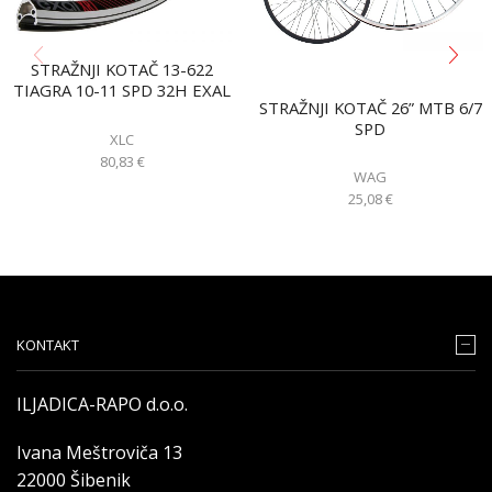
STRAŽNJI KOTAČ 13-622
TIAGRA 10-11 SPD 32H EXAL
STRAŽNJI KOTAČ 26” MTB 6/7
SPD
XLC
80,83
€
WAG
25,08
€
KONTAKT
ILJADICA-RAPO d.o.o.
Ivana Meštroviča 13
22000 Šibenik