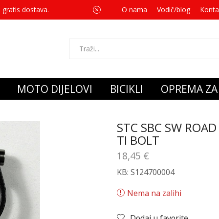
 gratis dostava.
O nama
Vodič/blog
Za svaku kupnju 
Konta
MOTO DIJELOVI
BICIKLI
OPREMA ZA 
STC SBC SW ROAD
TI BOLT
18,45
€
KB: S124700004
Nema na zalihi
Dodaj u favorite