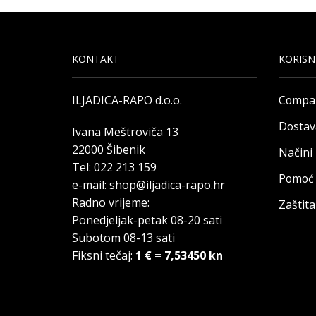
KONTAKT
KORISN
ILJADICA-RAPO d.o.o.
Compa
Dostav
Ivana Meštroviča 13
22000 Šibenik
Načini
Tel: 022 213 159
Pomoć 
e-mail: shop@iljadica-rapo.hr
Radno vrijeme:
Zaštit
Ponedjeljak-petak 08-20 sati
Subotom 08-13 sati
Fiksni tečaj:
1 € = 7,53450 kn