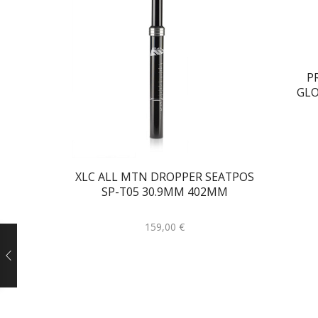
P
GLO
XLC ALL MTN DROPPER SEATPOS
SP-T05 30.9MM 402MM
159,00
€