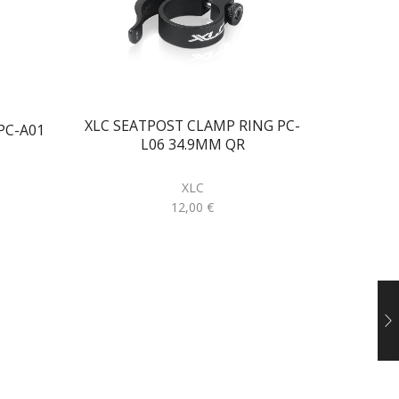
XLC SEATPOST CLAMP RING PC-
 PC-A01
L06 34.9MM QR
XLC
12,00
€