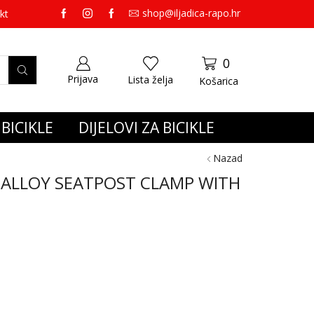
shop@iljadica-rapo.hr
preko 65,00 eura gratis dostava.
kt
0
Prijava
Lista želja
Košarica
BICIKLE
DIJELOVI ZA BICIKLE
Nazad
 ALLOY SEATPOST CLAMP WITH