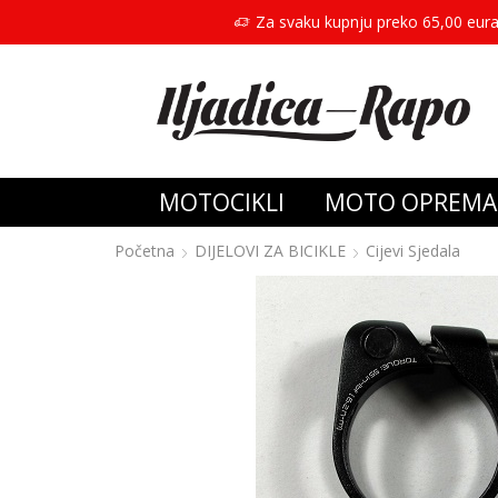
Za svaku kupnju preko 65,00 eura
MOTOCIKLI
MOTO OPREMA
Početna
DIJELOVI ZA BICIKLE
Cijevi Sjedala