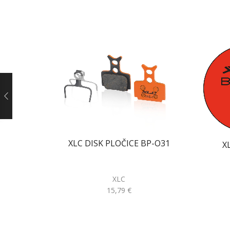
XLC DISK PLOČICE BP-O31
X
XLC
15,79
€