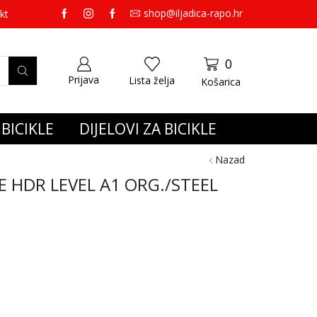
shop@iljadica-rapo.hr
preko 65,00 eura gratis dostava.
kt
0
Prijava
Lista želja
Košarica
BICIKLE
DIJELOVI ZA BICIKLE
Nazad
E HDR LEVEL A1 ORG./STEEL