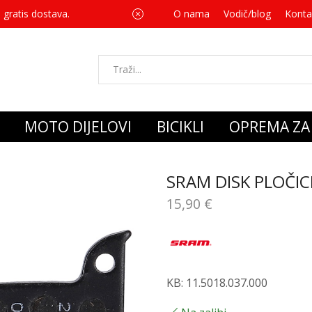
 gratis dostava.
O nama
Vodič/blog
Za svaku kupnju 
Konta
MOTO DIJELOVI
BICIKLI
OPREMA ZA 
SRAM DISK PLOČIC
15,90
€
KB: 11.5018.037.000