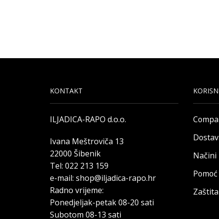
KONTAKT
KORISN
ILJADICA-RAPO d.o.o.
Compa
Dostav
Ivana Meštroviča 13
22000 Šibenik
Načini
Tel: 022 213 159
Pomoć 
e-mail: shop@iljadica-rapo.hr
Radno vrijeme:
Zaštit
Ponedjeljak-petak 08-20 sati
Subotom 08-13 sati