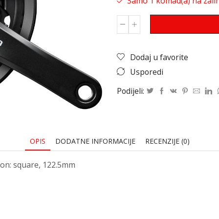
Samo 1 komad(a) na zalih
Dodaj u favorite
Usporedi
Podijeli:
OPIS
DODATNE INFORMACIJE
RECENZIJE (0)
ion: square, 122.5mm