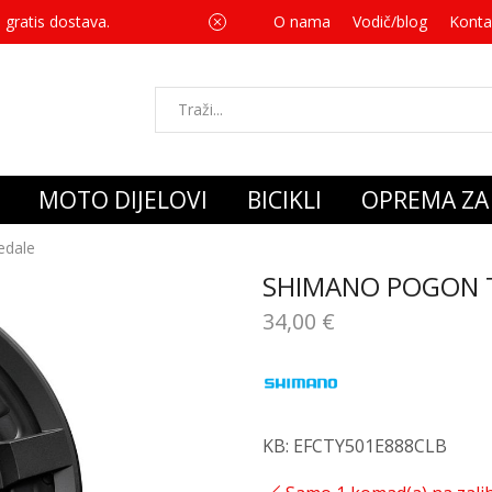
 gratis dostava.
O nama
Vodič/blog
Za svaku kupnju 
Konta
MOTO DIJELOVI
BICIKLI
OPREMA ZA 
edale
SHIMANO POGON T
34,00
€
KB: EFCTY501E888CLB