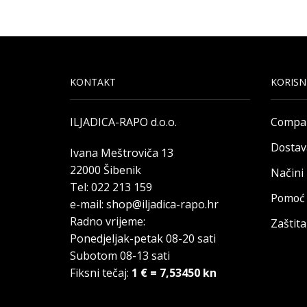
KONTAKT
KORISN
ILJADICA-RAPO d.o.o.
Compa
Dostav
Ivana Meštroviča 13
22000 Šibenik
Načini
Tel: 022 213 159
Pomoć 
e-mail: shop@iljadica-rapo.hr
Radno vrijeme:
Zaštit
Ponedjeljak-petak 08-20 sati
Subotom 08-13 sati
Fiksni tečaj:
1 € = 7,53450 kn