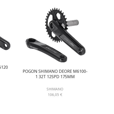
VIJAK 
6120
POGON SHIMANO DEORE M6100-
1 32T 12SPD 175MM
SHIMANO
106,05
€