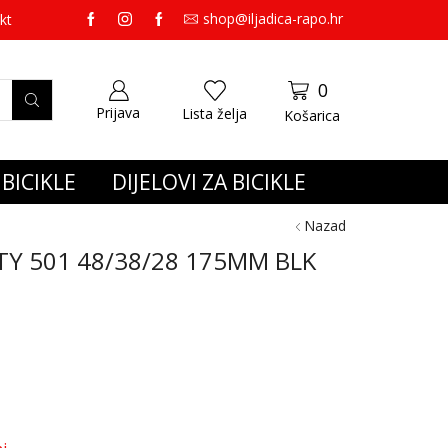
shop@iljadica-rapo.hr
preko 65,00 eura gratis dostava.
kt
0
Prijava
Lista želja
Košarica
BICIKLE
DIJELOVI ZA BICIKLE
Nazad
Y 501 48/38/28 175MM BLK