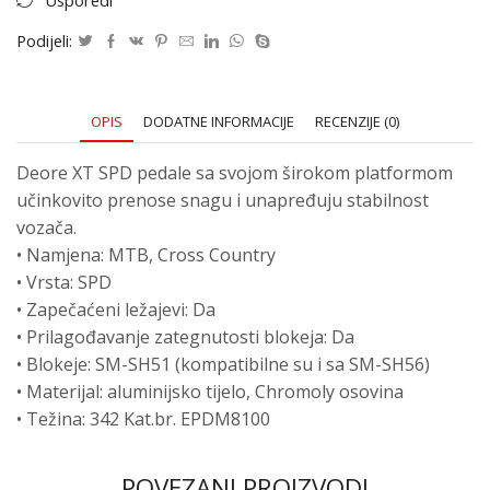
Usporedi
Podijeli:
OPIS
DODATNE INFORMACIJE
RECENZIJE (0)
Deore XT SPD pedale sa svojom širokom platformom
učinkovito prenose snagu i unapređuju stabilnost
vozača.
• Namjena: MTB, Cross Country
• Vrsta: SPD
• Zapečaćeni ležajevi: Da
• Prilagođavanje zategnutosti blokeja: Da
• Blokeje: SM-SH51 (kompatibilne su i sa SM-SH56)
• Materijal: aluminijsko tijelo, Chromoly osovina
• Težina: 342 Kat.br. EPDM8100
POVEZANI PROIZVODI