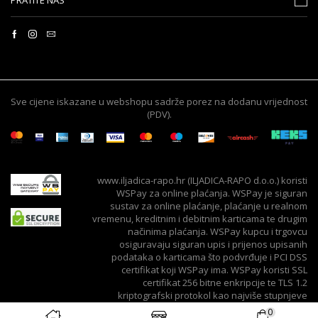
Sve cijene iskazane u webshopu sadrže porez na dodanu vrijednost
(PDV).
www.iljadica-rapo.hr (ILJADICA-RAPO d.o.o.) koristi
WSPay za online plaćanja. WSPay je siguran
sustav za online plaćanje, plaćanje u realnom
vremenu, kreditnim i debitnim karticama te drugim
načinima plaćanja. WSPay kupcu i trgovcu
osiguravaju siguran upis i prijenos upisanih
podataka o karticama što podvrđuje i PCI DSS
certifikat koji WSPay ima. WSPay koristi SSL
certifikat 256 bitne enkripcije te TLS 1.2
kriptografski protokol kao najviše stupnjeve
zaštite kod upisa i prijenosa podataka.
0