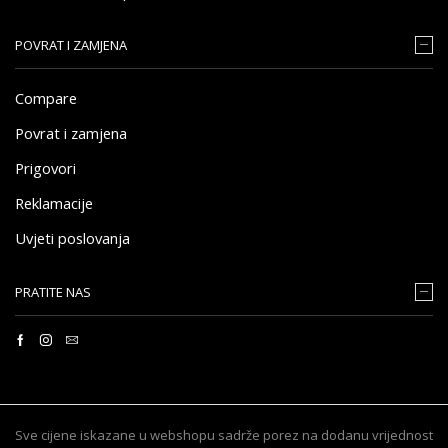
POVRAT I ZAMJENA
Compare
Povrat i zamjena
Prigovori
Reklamacije
Uvjeti poslovanja
PRATITE NAS
Sve cijene iskazane u webshopu sadrže porez na dodanu vrijednost