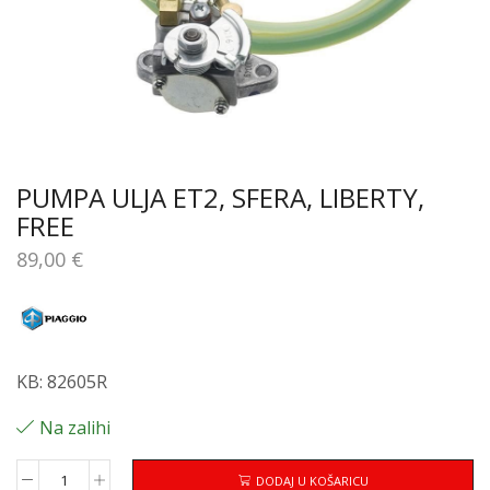
PUMPA ULJA ET2, SFERA, LIBERTY,
FREE
89,00
€
KB: 82605R
Na zalihi
DODAJ U KOŠARICU