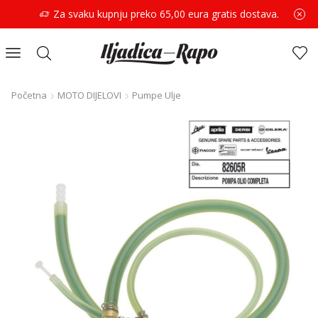
Za svaku kupnju preko 65,00 eura gratis dostava.
Početna
MOTO DIJELOVI
Pumpe Ulje