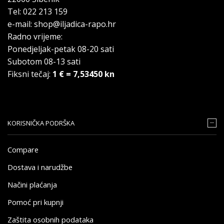
Tel: 022 213 159
e-mail: shop@iljadica-rapo.hr
Radno vrijeme:
Ponedjeljak-petak 08-20 sati
Subotom 08-13 sati
Fiksni tečaj:
1 € = 7,53450 kn
KORISNIČKA PODRŠKA
Compare
Dostava i narudžbe
Načini plaćanja
Pomoć pri kupnji
Zaštita osobnih podataka