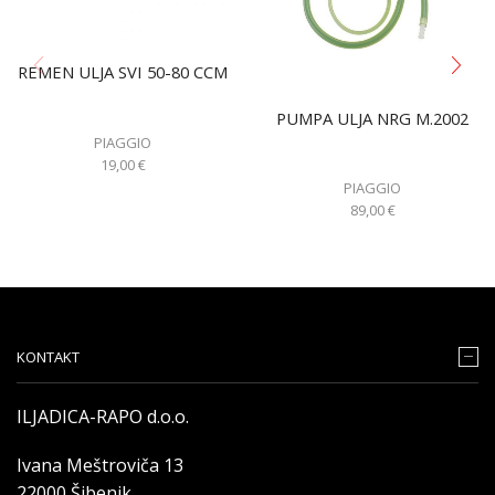
REMEN ULJA SVI 50-80 CCM
PUMPA ULJA NRG M.2002
PIAGGIO
19,00
€
PIAGGIO
89,00
€
KONTAKT
ILJADICA-RAPO d.o.o.
Ivana Meštroviča 13
22000 Šibenik