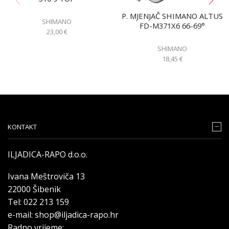
P. MJENJAČ SHIMANO ALTUS
SHIMANO
FD-M371X6 66-69°
23,00
€
SHIMANO
18,45
€
KONTAKT
ILJADICA-RAPO d.o.o.
Ivana Meštroviča 13
22000 Šibenik
Tel: 022 213 159
e-mail: shop@iljadica-rapo.hr
Radno vrijeme: