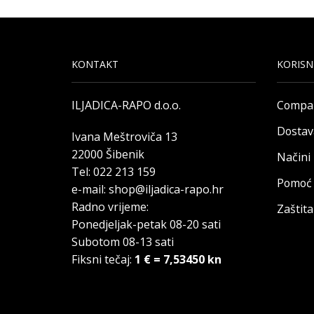
KONTAKT
KORISN
ILJADICA-RAPO d.o.o.
Compa
Dostav
Ivana Meštroviča 13
22000 Šibenik
Načini
Tel: 022 213 159
Pomoć 
e-mail: shop@iljadica-rapo.hr
Radno vrijeme:
Zaštit
Ponedjeljak-petak 08-20 sati
Subotom 08-13 sati
Fiksni tečaj:
1 € = 7,53450 kn