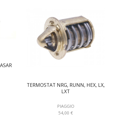
ASAR
TERMOSTAT NRG, RUNN, HEX, LX,
POKLO
LXT
PIAGGIO
54,00
€