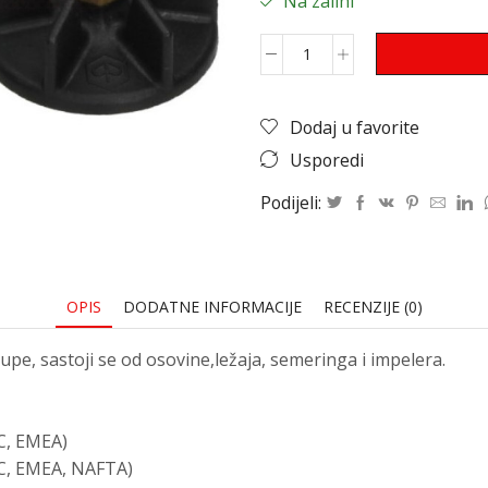
Na zalihi
Dodaj u favorite
Usporedi
Podijeli:
OPIS
DODATNE INFORMACIJE
RECENZIJE (0)
e, sastoji se od osovine,ležaja, semeringa i impelera.
C, EMEA)
AC, EMEA, NAFTA)