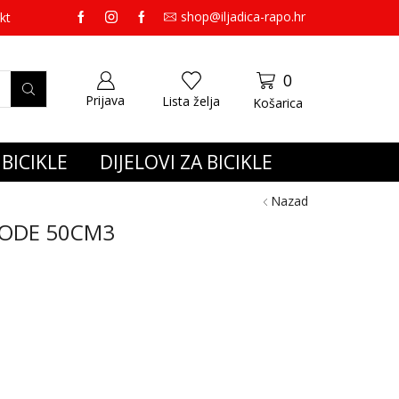
shop@iljadica-rapo.hr
preko 65,00 eura gratis dostava.
kt
0
Prijava
Lista želja
Košarica
BICIKLE
DIJELOVI ZA BICIKLE
Nazad
VODE 50CM3