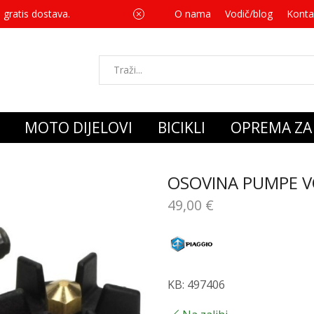
 gratis dostava.
O nama
Vodič/blog
Za svaku kupnju 
Konta
MOTO DIJELOVI
BICIKLI
OPREMA ZA 
OSOVINA PUMPE 
49,00
€
KB: 497406