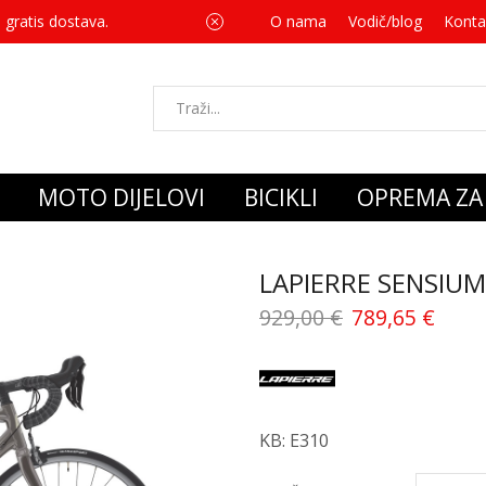
 gratis dostava.
O nama
Vodič/blog
Za svaku kupnju 
Konta
MOTO DIJELOVI
BICIKLI
OPREMA ZA 
LAPIERRE SENSIUM
929,00
€
789,65
€
KB: E310