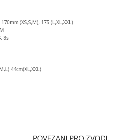
170mm (XS,S,M), 175 (L,XL,XXL)
BM
, 8s
M,L) 44cm(XL,XXL)
POVEZANI PROIZVODI