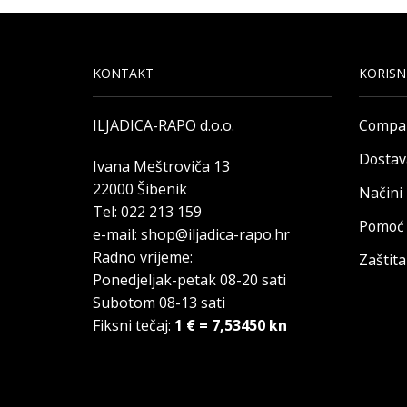
KONTAKT
KORISN
ILJADICA-RAPO d.o.o.
Compa
Dostav
Ivana Meštroviča 13
22000 Šibenik
Načini
Tel: 022 213 159
Pomoć 
e-mail: shop@iljadica-rapo.hr
Radno vrijeme:
Zaštit
Ponedjeljak-petak 08-20 sati
Subotom 08-13 sati
Fiksni tečaj:
1 € = 7,53450 kn