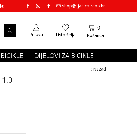
shop@iljadica-rapo.hr
preko 65,00 eura gratis dostava.
kt
0
Prijava
Lista želja
Košarica
BICIKLE
DIJELOVI ZA BICIKLE
Nazad
 1.0