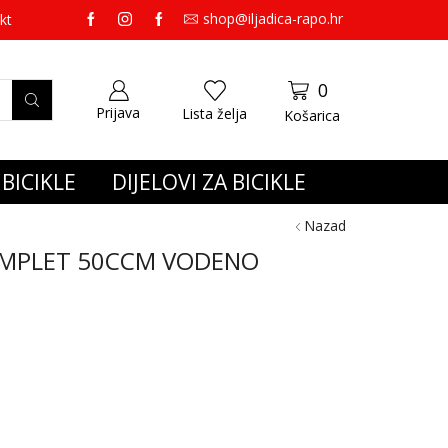
shop@iljadica-rapo.hr
preko 65,00 eura gratis dostava.
kt
0
Prijava
Lista želja
Košarica
BICIKLE
DIJELOVI ZA BICIKLE
Nazad
KOMPLET 50CCM VODENO