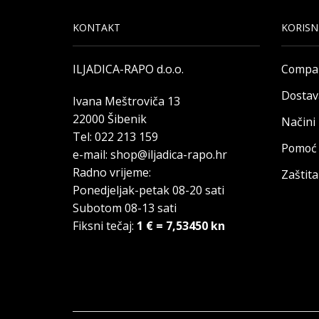
KONTAKT
KORISN
ILJADICA-RAPO d.o.o.
Compa
Dostav
Ivana Meštroviča 13
22000 Šibenik
Načini
Tel: 022 213 159
Pomoć 
e-mail: shop@iljadica-rapo.hr
Radno vrijeme:
Zaštit
Ponedjeljak-petak 08-20 sati
Subotom 08-13 sati
Fiksni tečaj:
1 € = 7,53450 kn