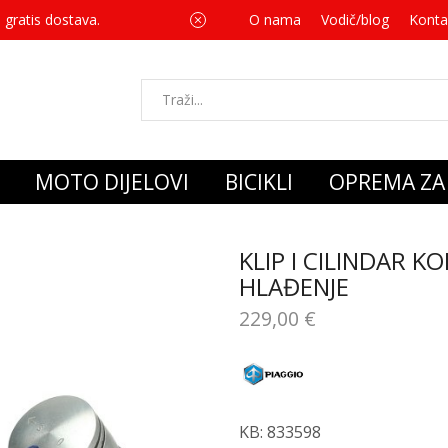
 gratis dostava.
O nama
Vodič/blog
Za svaku kupnju 
Konta
MOTO DIJELOVI
BICIKLI
OPREMA ZA 
KLIP I CILINDAR 
HLAĐENJE
229,00
€
KB: 833598