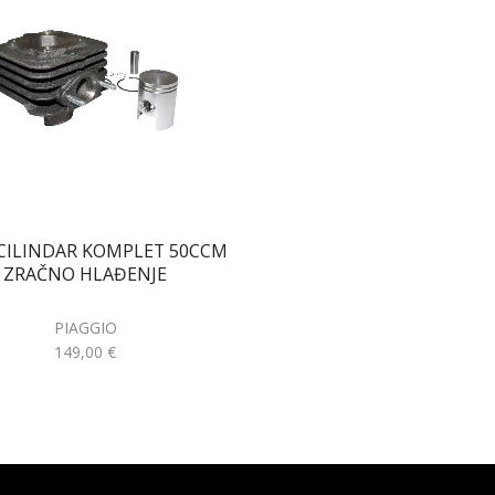
I CILINDAR KOMPLET 50CCM
ZRAČNO HLAĐENJE
PIAGGIO
149,00
€