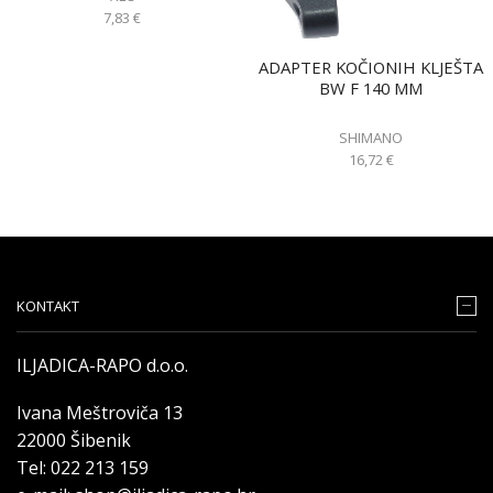
7,83
€
ADAPTER KOČIONIH KLJEŠTA
BW F 140 MM
SHIMANO
16,72
€
KONTAKT
ILJADICA-RAPO d.o.o.
Ivana Meštroviča 13
22000 Šibenik
Tel: 022 213 159