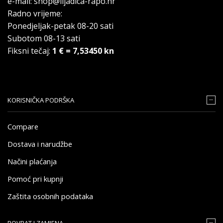
e-mail: shop@iljadica-rapo.hr
Radno vrijeme:
Ponedjeljak-petak 08-20 sati
Subotom 08-13 sati
Fiksni tečaj:
1 € = 7,53450 kn
KORISNIČKA PODRŠKA
Compare
Dostava i narudžbe
Načini plaćanja
Pomoć pri kupnji
Zaštita osobnih podataka
POVRAT I ZAMJENA